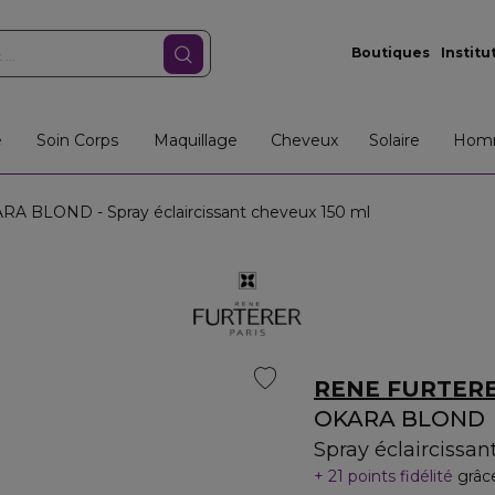
Boutiques
Institu
e
Soin Corps
Maquillage
Cheveux
Solaire
Hom
A BLOND - Spray éclaircissant cheveux 150 ml
RENE FURTER
OKARA BLOND
Spray éclaircissa
21 points fidélité
grâc