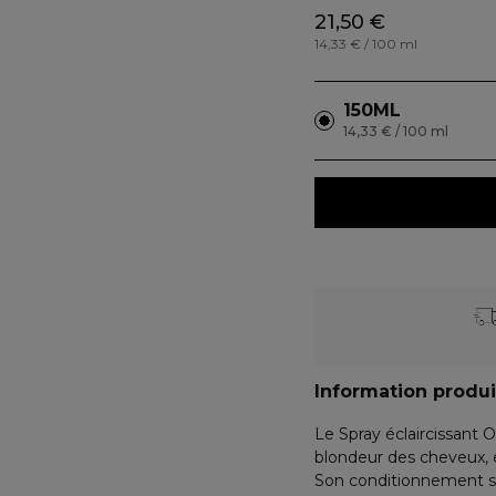
21,50 €
14,33 € / 100 ml
150ML
14,33 € / 100 ml
Information produi
Le Spray éclaircissant
blondeur des cheveux, e
Son conditionnement spr