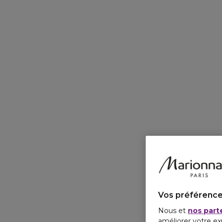
Vos préférence
Nous et
nos part
améliorer votre ex