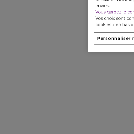
envies.
Vous gardez le co
Vos choix sont con
cookies » en bas 
Personnaliser 