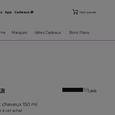
ts
App
Cadeaux 🎁
Mon panier
me
Marques
Idées Cadeaux
Bons Plans
ER
1 avis
nt cheveux 150 ml
e à cet achat