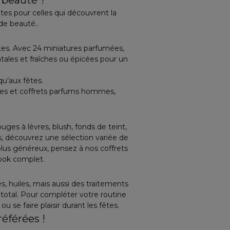
t beauté ?
tes pour celles qui découvrent la
de beauté..
tes. Avec 24 miniatures parfumées,
tales et fraîches ou épicées pour un
u’aux fêtes.
es et coffrets parfums hommes,
uges à lèvres, blush, fonds de teint,
es, découvrez une sélection variée de
us généreux, pensez à nos coffrets
look complet.
 huiles, mais aussi des traitements
 total. Pour compléter votre routine
u se faire plaisir durant les fêtes.
éférées !