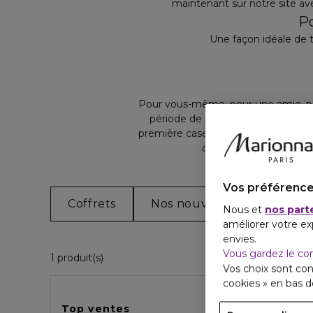
maintenant sur notre site av
Po
Une façon idéale de t
Pour vous-même, pour une amie, po
période de Noël encore plus magi
première case le 1er décembre. Un 
d’autres présents sous 
Vos préférence
Coffrets
Nos nouveautés
Nos 
Nous et
nos part
améliorer votre ex
envies.
Vous gardez le co
1 Produits Affichés
1 produit(s)
Vos choix sont con
cookies » en bas 
Top ventes