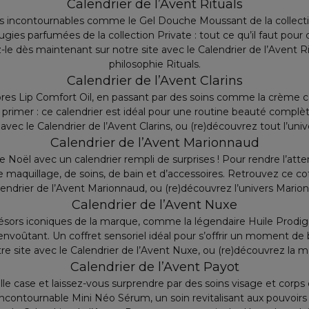
Calendrier de l’Avent Rituals
des incontournables comme le Gel Douche Moussant de la collecti
ougies parfumées de la collection Private : tout ce qu’il faut po
le dès maintenant sur notre site avec le Calendrier de l’Avent Ri
philosophie Rituals.
Calendrier de l’Avent Clarins
bres Lip Comfort Oil, en passant par des soins comme la crème c
e primer : ce calendrier est idéal pour une routine beauté compl
 avec le Calendrier de l’Avent Clarins, ou (re)découvrez tout l’unive
Calendrier de l’Avent Marionnaud
de Noël avec un calendrier rempli de surprises ! Pour rendre l’att
 maquillage, de soins, de bain et d’accessoires. Retrouvez ce cof
lendrier de l’Avent Marionnaud, ou (re)découvrez l’univers Mario
Calendrier de l’Avent Nuxe
résors iconiques de la marque, comme la légendaire Huile Prodig
envoûtant. Un coffret sensoriel idéal pour s’offrir un moment d
tre site avec le Calendrier de l’Avent Nuxe, ou (re)découvrez la 
Calendrier de l’Avent Payot
e case et laissez-vous surprendre par des soins visage et corps 
incontournable Mini Néo Sérum, un soin revitalisant aux pouvoirs