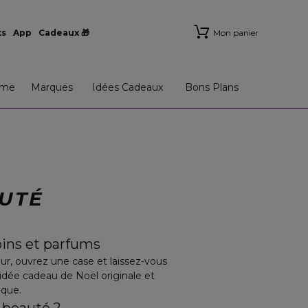
ts
App
Cadeaux 🎁
Mon panier
me
Marques
Idées Cadeaux
Bons Plans
EAUTÉ
oins et parfums
r, ouvrez une case et laissez-vous
idée cadeau de Noël originale et
ique.