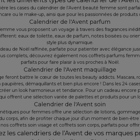
t les différents types de calendrier de l'Aven
rière les cases du calendrier de l’Avent beauté femme sont parfai
incare ou le make-up, ainsi que pour les passionnées de produits 
Calendrier de l'Avent parfum
 femme vous proposent un voyage à travers des fragrances inédi
fferent: eaux de toilette, eaux de parfum, notes boisées ou orien
style plus dynamique.
deau de Noël raffinée, parfaite pour patienter avec élégance jusq
plus complets, découvrez également nos coffrets parfums femm
parfaits pour faire plaisir à vos proches à Noël.
Calendrier de l'Avent maquillage
e feront battre le cœur de toutes les beauty addicts. Mascara, ro
 à paupières, démaquillants et bien plus encore ! Dans les 24 cas
créer un look harmonieux et tendance. Pour un cadeau encore pl
qui offrent une sélection variée de palettes et produits pour un 
Calendrier de l'Avent soin
smétiques pour femmes offre une sélection de lotions, gommages,
 du corps, afin de profiter chaque jour d’un moment de bien-être
os coffrets soin visage et coffrets soin corps, parfaits pour offrir o
z les calendriers de l’Avent de vos marques pr