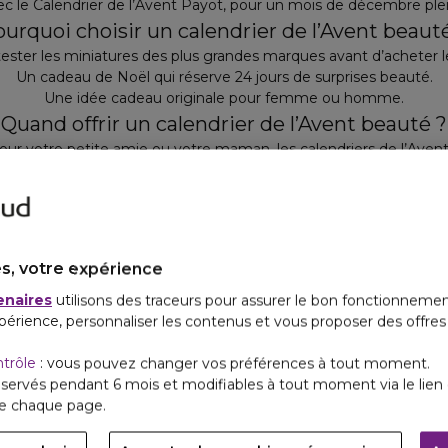
ec le Calendrier de l’Avent Payot, pour un mois de décembre plei
urquoi choisir un calendrier de l’Avent beaut
ester les miniatures des plus grandes marques avant d’acheter l
Un cadeau de Noël qui réserve 24 jours de surprises beauté.
Une idée cadeau originale pour femme ou homme.
Quand offrir un calendrier de l’Avent beauté ?
ur votre petite amie ou votre maman, les calendriers de l’Ave
que. Commandez dès maintenant votre calendrier de l’Avent pour
calendrier de l’Avent pour femmes est une idée cadeau Noël ori
le sapin. Faites plaisir à vos proches en offrant chaque jour une 
s, votre expérience
meilleures ventes
Nos exclusivités
Beauté
enaires
utilisons des traceurs pour assurer le bon fonctionnemen
périence, personnaliser les contenus et vous proposer des offre
ntrôle
: vous pouvez changer vos préférences à tout moment.
servés pendant 6 mois et modifiables à tout moment via le lien 
de chaque page.