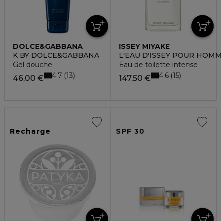
DOLCE&GABBANA
ISSEY MIYAKE
K BY DOLCE&GABBANA
L'EAU D'ISSEY POUR HOM
Gel douche
Eau de toilette intense
4.7
4.6
13
15
46,00 €
147,50 €
Recharge
SPF 30