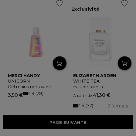
Exclusivité
MERCI HANDY
ELIZABETH ARDEN
UNICORN
WHITE TEA
Gel mains nettoyant
Eau de toilette
4.9
28
3,50 €
41,30 €
À partir de
4.4
72
3 formats
PAGE SUIVANTE