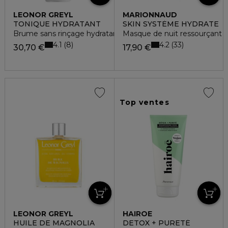
LEONOR GREYL
MARIONNAUD
TONIQUE HYDRATANT
SKIN SYSTÈME HYDRATE
Brume sans rinçage hydratante et vitalisante
Masque de nuit ressourçant
4.1
4.2
8
33
30,70 €
17,90 €
Top ventes
LEONOR GREYL
HAIROE
HUILE DE MAGNOLIA
DETOX + PURETÉ