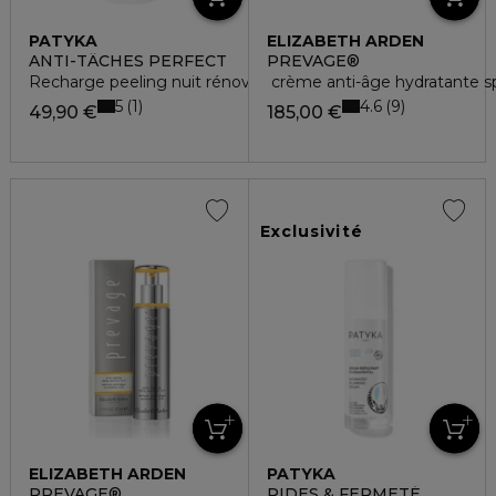
PATYKA
ELIZABETH ARDEN
ANTI-TÂCHES PERFECT
PREVAGE®
Recharge peeling nuit rénovateur éclat
crème anti-âge hydratante s
5
4.6
1
9
49,90 €
185,00 €
Exclusivité
ELIZABETH ARDEN
PATYKA
PREVAGE®
RIDES & FERMETÉ