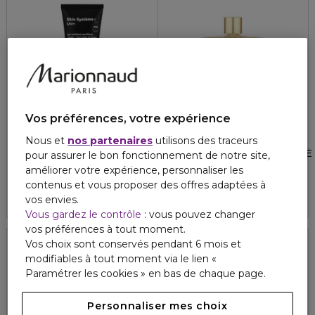
Vos préférences, votre expérience
MARIONNAUD
LEONOR GREYL
Nous et
nos partenaires
utilisons des traceurs
SKIN SYSTÈME MEN
HUILE SECRET DE BEAUTÉ
pour assurer le bon fonctionnement de notre site,
Gel exfoliant purifiant
Huile cheveux et corps
améliorer votre expérience, personnaliser les
4.9
4.7
8
3
contenus et vous proposer des offres adaptées à
12,90 €
68,40 €
vos envies.
Vous gardez le contrôle
: vous pouvez changer
vos préférences à tout moment.
Vos choix sont conservés pendant 6 mois et
modifiables à tout moment via le lien «
Exclusivité
Paramétrer les cookies » en bas de chaque page.
Personnaliser mes choix