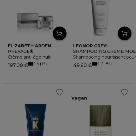
ELIZABETH ARDEN
LEONOR GREYL
PREVAGE®
SHAMPOOING CRÈME MOE
Crème anti-âge nuit
Shampooing nourrissant pour 
4.5
4.7
13
81
197,00 €
49,60 €
Vegan