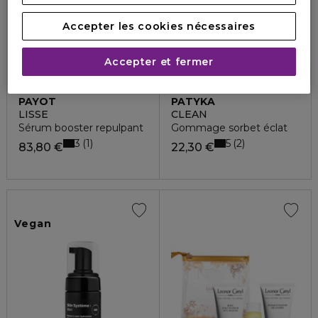
Accepter les cookies nécessaires
Accepter et fermer
PAYOT
PATYKA
LISSE
CLEAN
Sérum booster repulpant
Gommage sorbet éclat
3
5
1
2
83,80 €
22,30 €
Vegan