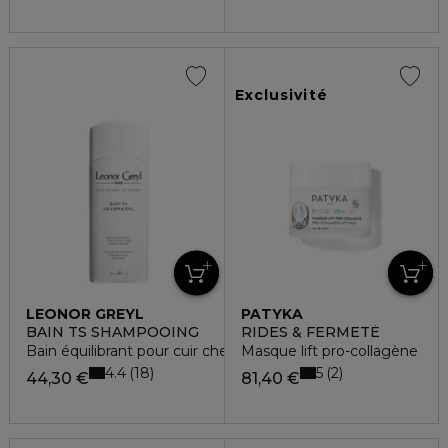
Exclusivité
LEONOR GREYL
PATYKA
BAIN TS SHAMPOOING
RIDES & FERMETÉ
Bain équilibrant pour cuir chevelu gras, pointes sèches
Masque lift pro-collagène
4.4
5
18
2
44,30 €
81,40 €