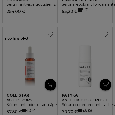
Serum anti-âge quotidien 2.0
Sérum repulpant fondamenta
3
1
254,00 €
93,20 €
Exclusivité
COLLISTAR
PATYKA
ACTIFS PURS
ANTI-TACHES PERFECT
Sérum anti-rides et anti-âge enrichie en vitamine C et acide 
Sérum correcteur anti-taches
4.3
4.6
4
5
57,80 €
70,70 €