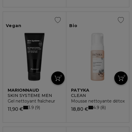
Vegan
Bio
MARIONNAUD
PATYKA
SKIN SYSTÈME MEN
CLEAN
Gel nettoyant fraîcheur
Mousse nettoyante détox
3.9
4.9
9
8
11,90 €
18,80 €