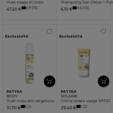
Huile visage et corps
Shampoing Soin Detox + Pur
4.9
4.6
15
10
47,20 €
6,10 €
Exclusivité
Exclusivité
PATYKA
PATYKA
BODY
SOLAIRE
Huile corps anti-vergetures
Crème solaire visage SPF30
5
5
1
2
31,70 €
29,40 €