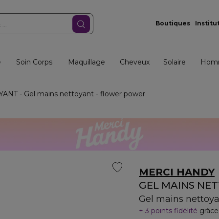
Boutiques
Institu
e
Soin Corps
Maquillage
Cheveux
Solaire
Hom
T - Gel mains nettoyant - flower power
MERCI HANDY
GEL MAINS NE
Gel mains nettoya
3 points fidélité
grâce