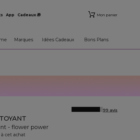
ts
App
Cadeaux 🎁
Mon panier
me
Marques
Idées Cadeaux
Bons Plans
99 avis
TTOYANT
nt - flower power
 à cet achat