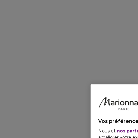
Vos préférence
Nous et
nos part
améliorer votre ex