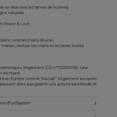
ie en aloe vera (et larmes de licornes)
gine naturelle
um Peace & Love.
ollient, rend les mains douces
du manioc, nettoie tes mains et les laisse toutes
cosmétiques (règlement (CE) n°1223/2009). Leur
r les mains.
dérés en Europe comme “biocide” (règlement européen
 peuvent donc pas garantir une activité bactéricide et
ns d'utilisation