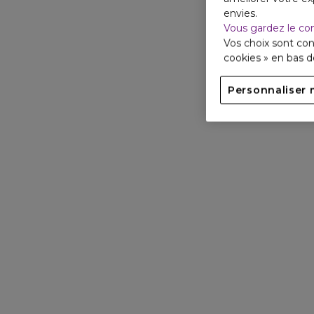
envies.
Vous gardez le co
Vos choix sont con
cookies » en bas 
Personnaliser 