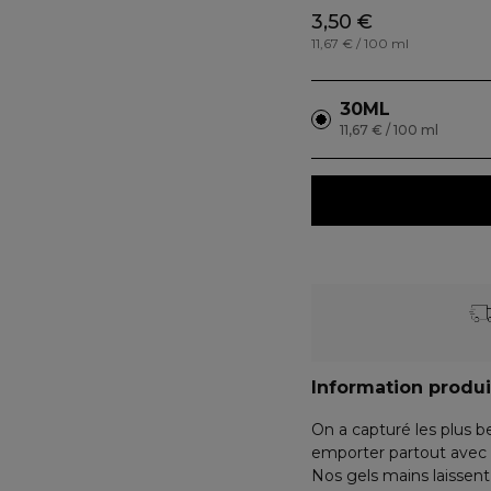
3,50 €
11,67 € / 100 ml
30ML
11,67 € / 100 ml
Information produi
On a capturé les plus be
emporter partout avec t
Nos gels mains laissen