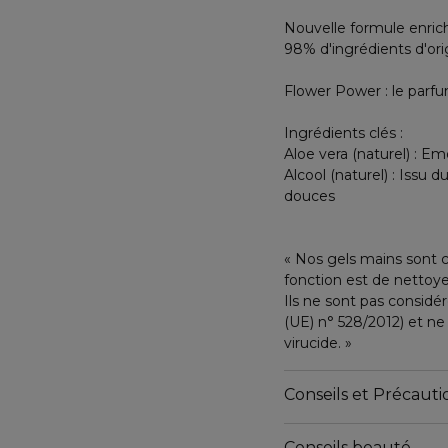
Nouvelle formule enrich
98% d'ingrédients d'ori
Flower Power : le parf
Ingrédients clés :
Aloe vera (naturel) : Em
Alcool (naturel) : Issu 
douces
« Nos gels mains sont 
fonction est de nettoye
Ils ne sont pas consi
(UE) n° 528/2012) et ne
virucide. »
Conseils et Précautio
Conseils beauté