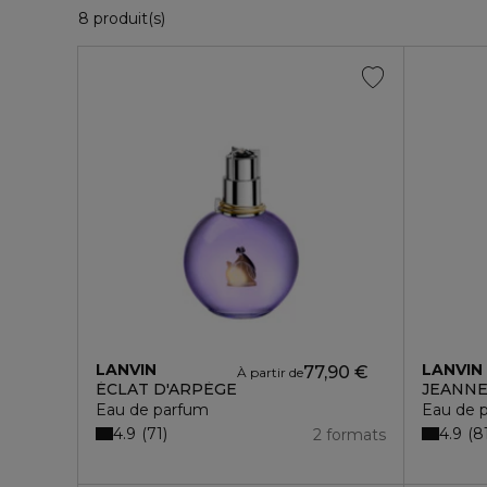
8 Produits Affichés
8 produit(s)
LANVIN
LANVIN
77,90 €
À partir de
ÉCLAT D'ARPÈGE
JEANNE
Eau de parfum
Eau de 
4.9
4.9
71
8
2 formats