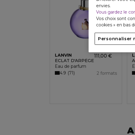
envies.
Vous gardez le co
Vos choix sont con
cookies » en bas 
Personnaliser 
LANVIN
L
111,00 €
ÉCLAT D'ARPÈGE
Eau de parfum
E
4.9
71
2 formats
A