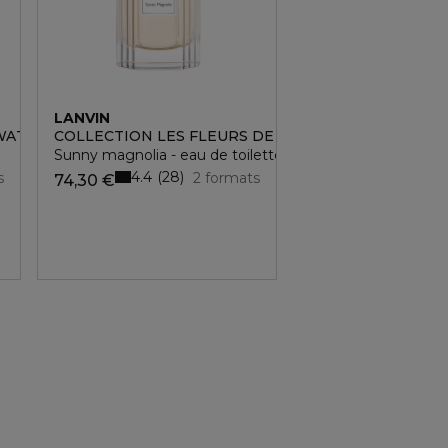
LANVIN
WATER LILY
COLLECTION LES FLEURS DE LANVIN
Sunny magnolia - eau de toilette
4.4
28
s
2 formats
74,30 €