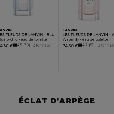
ANVIN
LANVIN
IN
ES FLEURS DE LANVIN - BLUE ORCHID
LES FLEURS DE LANVIN - 
lue orchid - eau de toilette
Water lily - eau de toilette
4.5
4.7
30
51
2 formats
2 format
4,30 €
74,30 €
ÉCLAT D'ARPÈGE