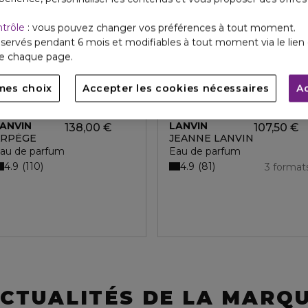
ntrôle
: vous pouvez changer vos préférences à tout moment.
servés pendant 6 mois et modifiables à tout moment via le lien 
de chaque page.
mes choix
Accepter les cookies nécessaires
A
ANVIN
LANVIN
138,00 €
107,50 €
ARPÈGE
JEANNE LANVIN
au de parfum
Eau de parfum
4.9
4.9
110
81
3 format
CTUALITÉS DE LA MARQ