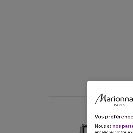
Vos préférence
Nous et
nos part
améliorer votre ex