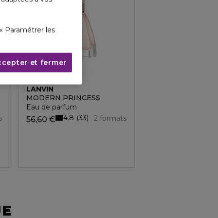
« Paramétrer les
ccepter et fermer
LANVIN
MODERN PRINCESS
Eau de parfum
4.8
33
s
2 formats
56,60 €
UE