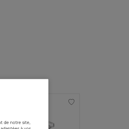
LANVI
ÉCLAT
Eau de
t de notre site,
s adaptées à vos