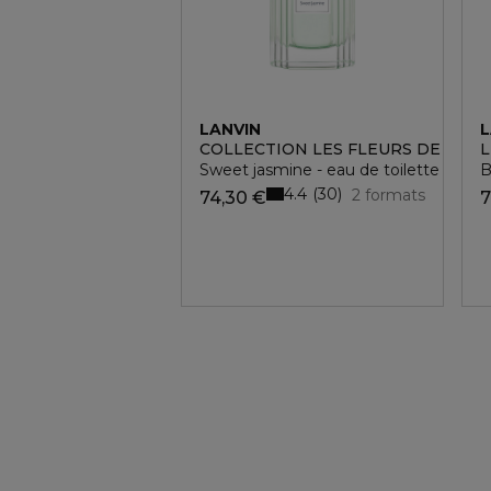
LANVIN
L
COLLECTION LES FLEURS DE LANV
L
Sweet jasmine - eau de toilette
B
4.4
30
2 formats
74,30 €
7