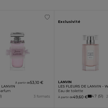
Exclusivité
LANVIN
53,10 €
À partir de
 LANVIN
LES FLEURS DE LANVIN - W
parfum
Eau de toilette
4.7
1
51
3 formats
49,60 €
À partir de