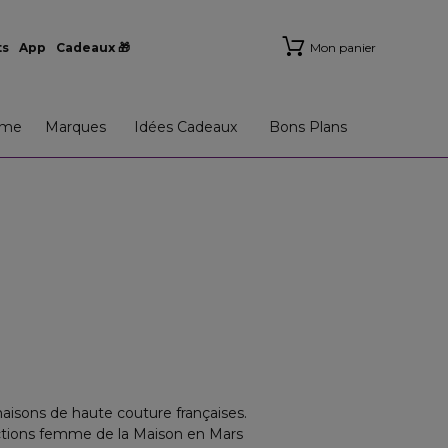
ts
App
Cadeaux 🎁
Mon panier
me
Marques
Idées Cadeaux
Bons Plans
aisons de haute couture françaises.
lections femme de la Maison en Mars