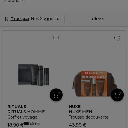
2 Produits Affichés
2 produit(s)
Trier par
Nos Suggestions
Filtres
RITUALS
NUXE
RITUALS HOMME
NUXE MEN
Coffret voyage
Trousse decouverte
4.5
6
18,90 €
43,90 €