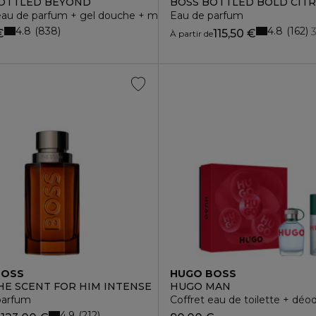
OTTLED BEYOND
BOSS BOTTLED BOLD CIT
eau de parfum + gel douche + miniature
Eau de parfum
4.8
4.8
838
162
€
115,50 €
À partir de
BOSS
HUGO BOSS
HE SCENT FOR HIM INTENSE
HUGO MAN
parfum
Coffret eau de toilette + déo
4.9
212