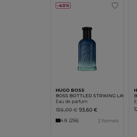
40%
HUGO BOSS
BOSS BOTTLED STRIKING LAVEND
B
Eau de parfum
E
1
156,00 €
93,60 €
4.8
256
2 formats