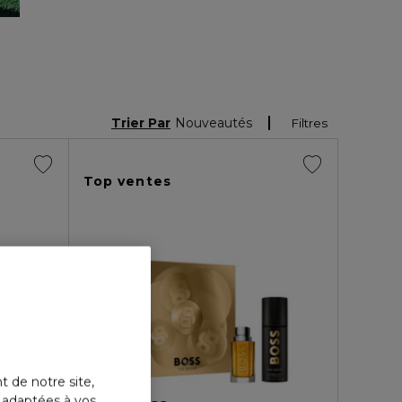
Trier Par
Nouveautés
Filtres
Top ventes
t de notre site,
s adaptées à vos