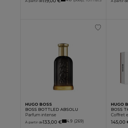
2 formats
119,00 €
À partir de
À partir d
HUGO BOSS
HUGO 
BOSS BOTTLED ABSOLU
BOSS T
Parfum intense
Coffret 
4.9
269
133,00 €
145,00 
À partir de