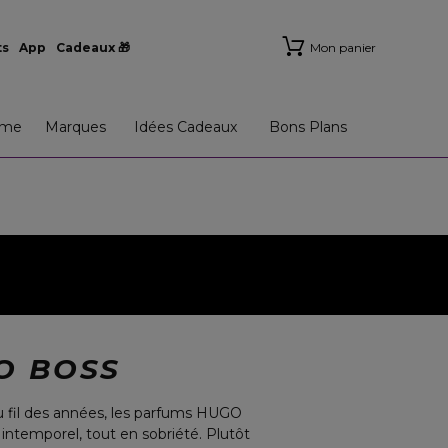
ts
App
Cadeaux 🎁
Mon panier
me
Marques
Idées Cadeaux
Bons Plans
O BOSS
 fil des années, les parfums HUGO
 intemporel, tout en sobriété. Plutôt