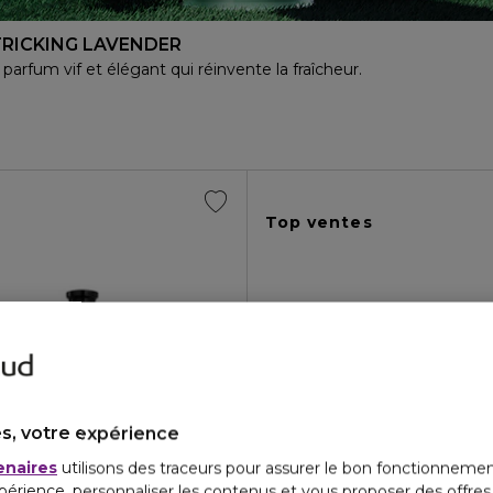
RICKING LAVENDER
parfum vif et élégant qui réinvente la fraîcheur.
Top ventes
s, votre expérience
enaires
utilisons des traceurs pour assurer le bon fonctionnemen
périence, personnaliser les contenus et vous proposer des offre