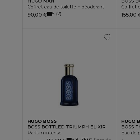
HUGO MAN
BOSS B
Coffret eau de toilette + déodorant
Coffret 
5
2
90,00 €
155,00 
HUGO BOSS
HUGO 
BOSS BOTTLED TRIUMPH ELIXIR
BOSS T
Parfum intense
Eau de 
4.8
353