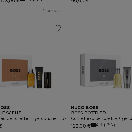
123,00 €
90,00 €
e
2 formats
BOSS
HUGO BOSS
HE SCENT
BOSS BOTTLED
eau de toilette + gel douche + déodorant
Coffret eau de toilette + gel
4.8
1252
€
122,00 €