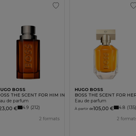
HUGO BOSS
HUGO BOSS
ER
OSS THE SCENT FOR HIM INTENSE
BOSS THE SCENT FOR HE
au de parfum
Eau de parfum
4.9
4.8
212
135
23,00 €
105,00 €
À partir de
2 formats
2 format