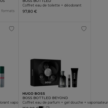
RUS
BOSS BOTTLED
Coffret eau de toilette + déodorant
3 formats
97,80 €
HUGO BOSS
BOSS BOTTLED BEYOND
dorant vaporisateur
Coffret eau de parfum + gel douche + vaporisateu
5
2