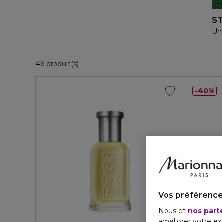
ST
Un 
36 Produits Affichés
46 produit(s)
40%
Vos préférence
Nous et
nos part
améliorer votre ex