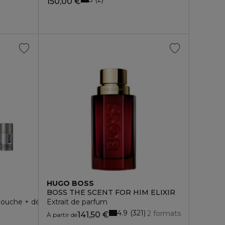
150,00 €
HUGO BOSS
BOSS THE SCENT FOR HIM ELIXIR
 douche + déodorant
Extrait de parfum
4.9
321
2 formats
141,50 €
À partir de