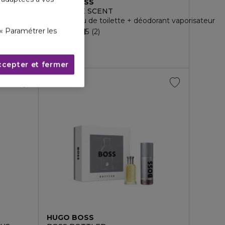
HUGO BOSS
BOSS THE SCENT
dorant vaporisateur
Coffret eau de toilette + déodorant vaporisateur
« Paramétrer les
5
2
95,00 €
ccepter et fermer
HUGO BOSS