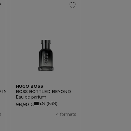
Top ventes
HUGO BOSS
HUGO BOSS
R INTENSE
BOSS BOTTLED BEYOND
BOSS THE SCENT
Eau de parfum
Coffret eau de toil
4.8
5
838
2
98,90 €
95,00 €
s
4 formats