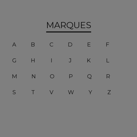
MARQUES
A
B
C
D
E
F
G
H
I
J
K
L
M
N
O
P
Q
R
S
T
V
W
Y
Z