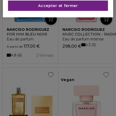
Accepter et fermer
NARCISO RODRIGUEZ
NARCISO RODRIGUEZ
FOR HIM BLEU NOIR
MUSC COLLECTION - RADI
Eau de parfum
Eau de parfum intense
4.3
3
117,00 €
298,00 €
À partir de
4.8
6
2 formats
Vegan