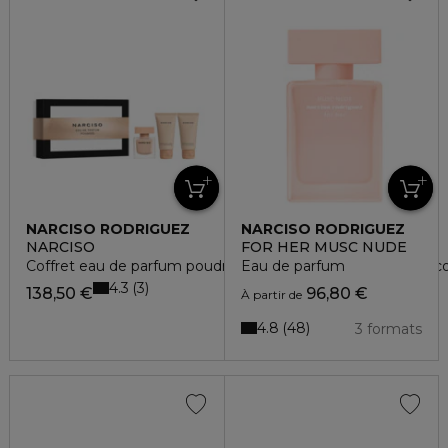
NARCISO RODRIGUEZ
NARCISO RODRIGUEZ
NARCISO
FOR HER MUSC NUDE
Coffret eau de parfum poudrée + gel douche + lait pour le c
Eau de parfum
4.3
3
138,50 €
96,80 €
À partir de
4.8
48
3 formats