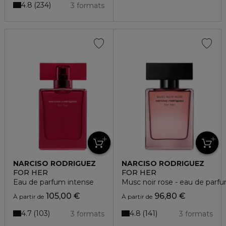
4.8
234
3 formats
NARCISO RODRIGUEZ
NARCISO RODRIGUEZ
FOR HER
FOR HER
Eau de parfum intense
Musc noir rose - eau de parf
105,00 €
96,80 €
À partir de
À partir de
4.7
4.8
103
141
3 formats
3 formats