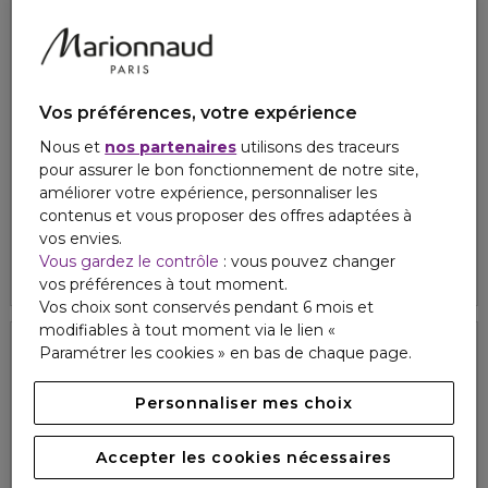
Vos préférences, votre expérience
Nous et
nos partenaires
utilisons des traceurs
NARCISO RODRIGUEZ
NARCISO RODRIGUEZ
pour assurer le bon fonctionnement de notre site,
ALL OF ME FLORAL
FOR HIM MUSC SANTAL
améliorer votre expérience, personnaliser les
Eau de parfum
Eau de parfum intense
contenus et vous proposer des offres adaptées à
96,80 €
120,50 €
À partir de
À partir de
vos envies.
Vous gardez le contrôle
: vous pouvez changer
4.8
4.8
55
55
3 formats
2 formats
vos préférences à tout moment.
Vos choix sont conservés pendant 6 mois et
modifiables à tout moment via le lien «
Paramétrer les cookies » en bas de chaque page.
Personnaliser mes choix
Accepter les cookies nécessaires