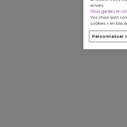
envies.
Vous gardez le co
Vos choix sont con
cookies » en bas 
Personnaliser 