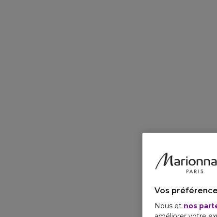
Vos préférence
Nous et
nos part
améliorer votre ex