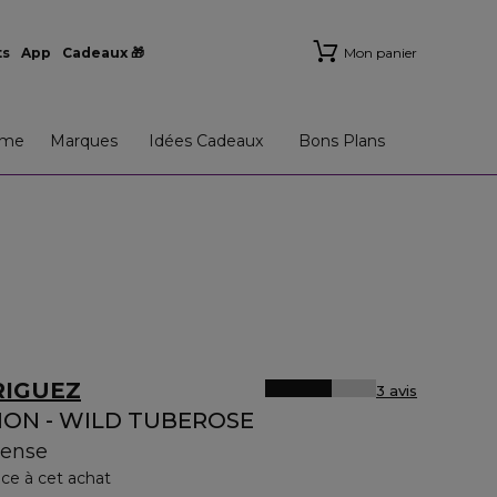
ts
App
Cadeaux 🎁
Mon panier
me
Marques
Idées Cadeaux
Bons Plans
RIGUEZ
3 avis
ION - WILD TUBEROSE
tense
âce à cet achat