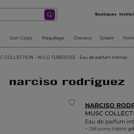
Boutiques
Institu
e
Soin Corps
Maquillage
Cheveux
Solaire
Hom
 COLLECTION - WILD TUBEROSE - Eau de parfum intense
NARCISO ROD
MUSC COLLECT
Eau de parfum in
298 points fidélité
gr