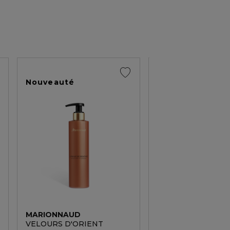
Nouveauté
Nouveauté
MARIONNAUD
MARIONNAUD
9
VELOURS D'ORIENT
IDYLLE FLORALE