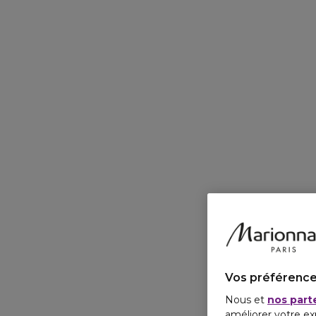
Vos préférence
Nous et
nos part
améliorer votre ex