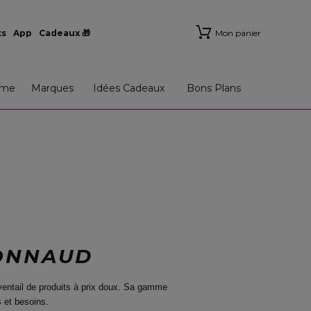
ts
App
Cadeaux 🎁
Mon panier
me
Marques
Idées Cadeaux
Bons Plans
IONNAUD
entail de produits à prix doux. Sa gamme
 et besoins.