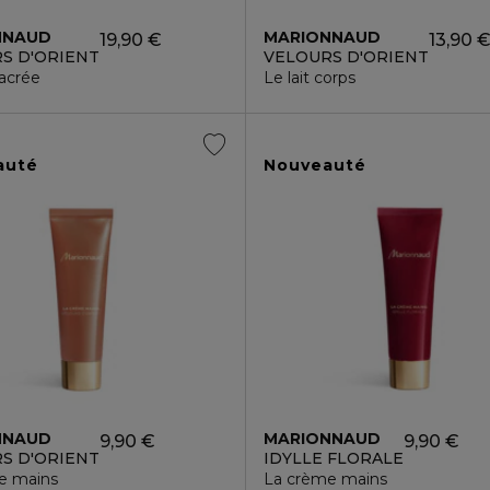
NNAUD
MARIONNAUD
19,90 €
13,90 
S D'ORIENT
VELOURS D'ORIENT
nacrée
Le lait corps
auté
Nouveauté
NNAUD
MARIONNAUD
9,90 €
9,90 €
S D'ORIENT
IDYLLE FLORALE
e mains
La crème mains