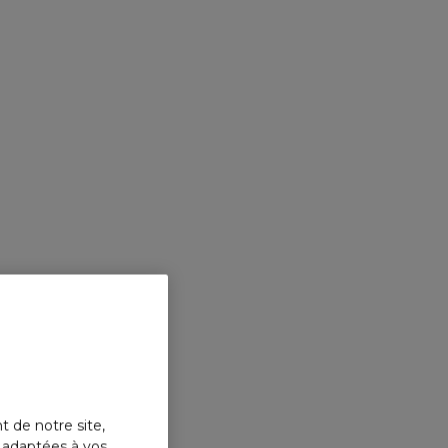
MARIO
VANES
t de notre site,
Le sac 
s adaptées à vos