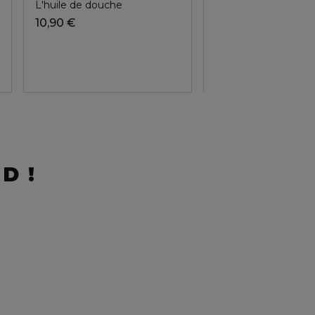
L'huile de douche
La crème mains
10,90 €
D !
Top v