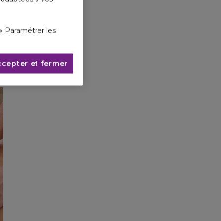
« Paramétrer les
UE
ccepter et fermer