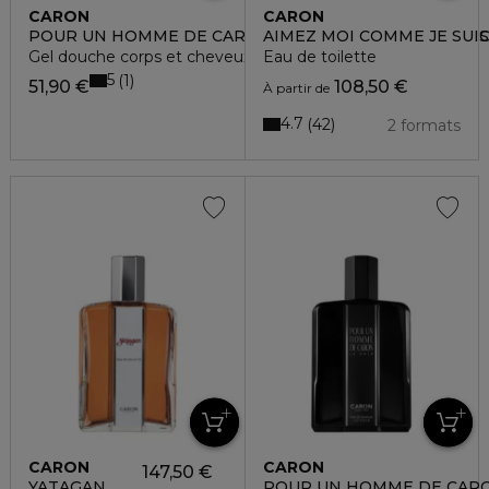
CARON
CARON
POUR UN HOMME DE CARON GEL DOUCHE CORPS ET 
AIMEZ MOI COMME JE SUIS
Gel douche corps et cheveux
Eau de toilette
5
1
51,90 €
108,50 €
À partir de
4.7
42
2 formats
CARON
CARON
147,50 €
YATAGAN
POUR UN HOMME DE CARO