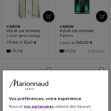
CARON
CARON
POUR UN HOMME
POUR UN HOMME
Lotion après-rasage
Parfum
77,90 €
51,41 €
145,00 €
À partir de
4.8
4.4
19
10
2 formats
Recharge
Vos préférences, votre expérience
Nous et
nos partenaires
utilisons des traceurs