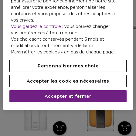
pour assurer le bon fonctionnement de notre site,
améliorer votre expérience, personnaliser les
contenus et vous proposer des offres adaptées à
vos envies.
CARON
CARON
Vous gardez le contrôle
: vous pouvez changer
POUR UN HOMME
AIMEZ MOI COMME JE SUIS
vos préférences à tout moment.
Déodorant
Eau de toilette recharge
Vos choix sont conservés pendant 6 mois et
4.9
5
24
5
49,60 €
118,00 €
modifiables à tout moment via le lien «
Paramétrer les cookies » en bas de chaque page.
Personnaliser mes choix
Rechargeable
Accepter les cookies nécessaires
Accepter et fermer