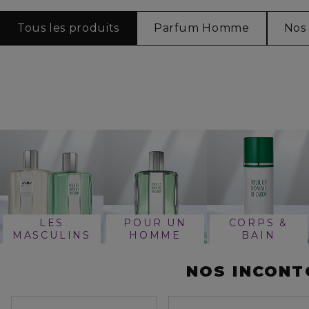
Tous les produits
Parfum Homme
Nos
LES
POUR UN
CORPS &
MASCULINS
HOMME
BAIN
NOS INCON