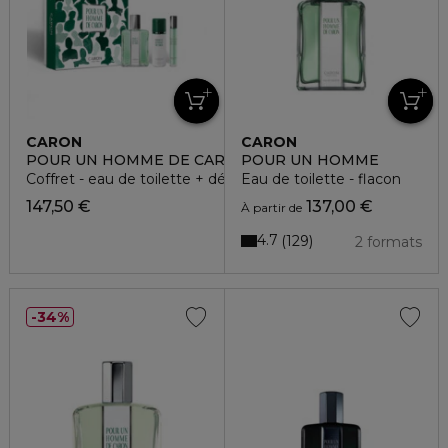
CARON
CARON
POUR UN HOMME DE CARON
POUR UN HOMME
Coffret - eau de toilette + déodorant + format voyage
Eau de toilette - flacon
147,50 €
137,00 €
À partir de
4.7
129
2 formats
34%