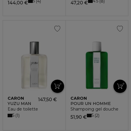
5
4.5
4
8
144,00 €
47,20 €
CARON
CARON
147,50 €
YUZU MAN
POUR UN HOMME
Eau de toilette
Shampoing gel douche
5
5
1
2
51,90 €