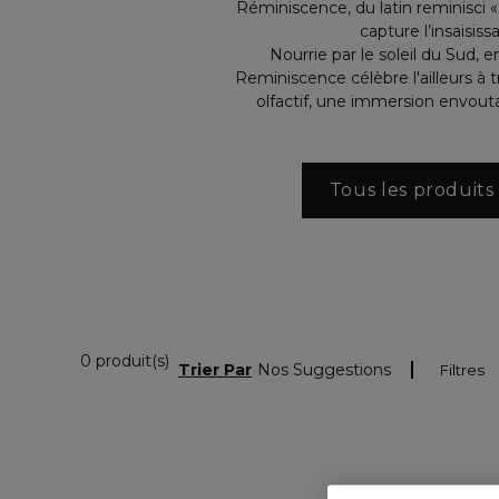
Réminiscence, du latin reminisci «
capture l’insaisi
Nourrie par le soleil du Sud, 
Reminiscence célèbre l'ailleurs à t
olfactif, une immersion envouta
Tous les produits
0 Produits Affichés
0 produit(s)
Trier Par
Nos Suggestions
Filtres