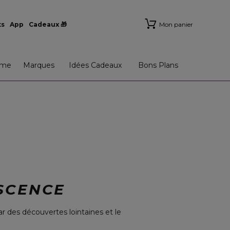
ts
App
Cadeaux 🎁
Mon panier
me
Marques
Idées Cadeaux
Bons Plans
SCENCE
r des découvertes lointaines et le