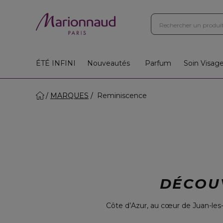
Boutiques
Instituts
App
Cadeaux 🎁
ÉTÉ INFINI
Nouveautés
Parfum
Soin Visag
MARQUES
Reminiscence
DÉCOU
Côte d’Azur, au cœur de Juan-les-