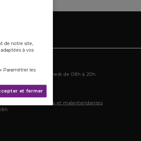
t de notre site,
s adaptées à vos
« Paramétrer les
ponible du lundi au samedi de 08h à 20h.
ccepter et fermer
r les personnes sourdes et malentendantes
18h.