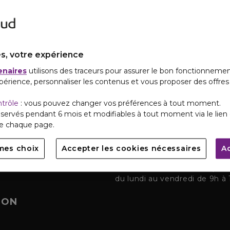
s, votre expérience
enaires
utilisons des traceurs pour assurer le bon fonctionnemen
périence, personnaliser les contenus et vous proposer des offre
UD
SERVICE CLIENTS
ntrôle
: vous pouvez changer vos préférences à tout moment.
servés pendant 6 mois et modifiables à tout moment via le lien 
nouvelles et promotions
Notre Service Clients est dis
de chaque page.
mes choix
Accepter les cookies nécessaires
A
CONTACTEZ-NOUS
Retrouvez
notre service pou
du lundi au vendredi de 9h à 
ION