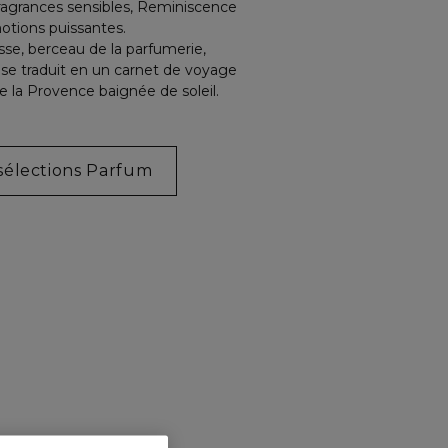
 fragrances sensibles, Reminiscence
otions puissantes.
asse, berceau de la parfumerie,
le se traduit en un carnet de voyage
e la Provence baignée de soleil.
sélections Parfum