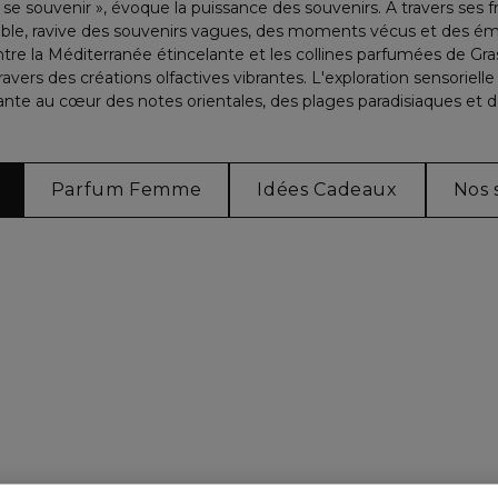
 se souvenir », évoque la puissance des souvenirs. A travers ses
ssable, ravive des souvenirs vagues, des moments vécus et des ém
entre la Méditerranée étincelante et les collines parfumées de Gr
ravers des créations olfactives vibrantes. L'exploration sensoriel
nte au cœur des notes orientales, des plages paradisiaques et d
Parfum Femme
Idées Cadeaux
Nos 