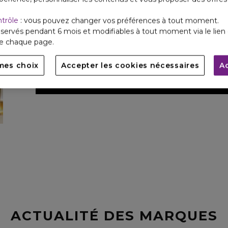
GOOD GIRL JASMINE
ntrôle
: vous pouvez changer vos préférences à tout moment.
servés pendant 6 mois et modifiables à tout moment via le lien 
Laissez vous tenter par une nouvelle version plus aud
de chaque page.
Girl Jasmine Absolute.
mes choix
Accepter les cookies nécessaires
A
DÉCO
ACTUALITÉ DES MARQUES