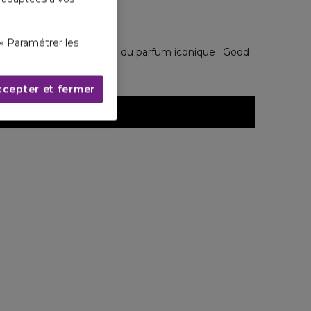
« Paramétrer les
acieuse et ultra-sensuelle du parfum iconique : Good
ccepter et fermer
UVRIR