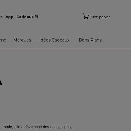
ts
App
Cadeaux 🎁
Mon panier
me
Marques
Idées Cadeaux
Bons Plans
la mode, elle a développé des accessoires,