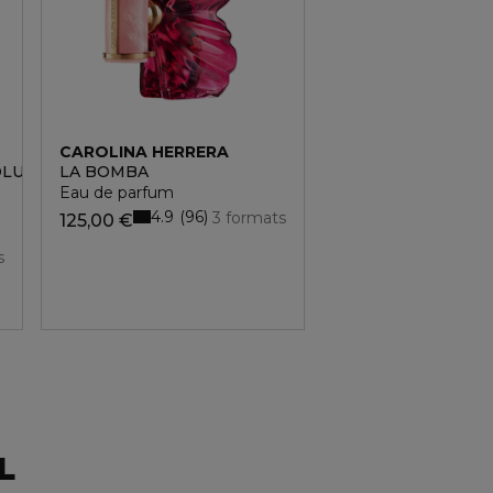
CAROLINA HERRERA
OLUTE
LA BOMBA
Eau de parfum
4.9
96
3 formats
125,00 €
s
L