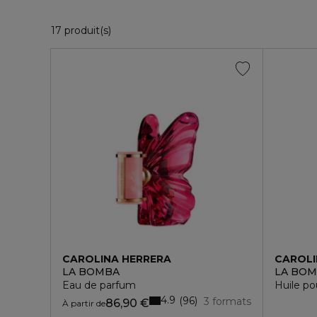
17 Produits Affichés
17 produit(s)
CAROLINA HERRERA
CAROLI
LA BOMBA
LA BO
Eau de parfum
Huile po
4.9
96
3 formats
86,90 €
À partir de