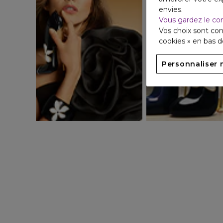
envies.
Vous gardez le co
Vos choix sont con
cookies » en bas 
Personnaliser 