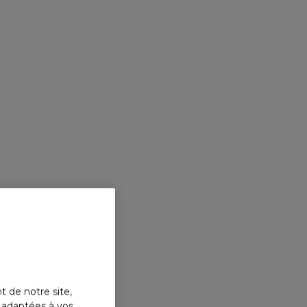
CAROL
LA BO
Eau de
t de notre site,
s adaptées à vos