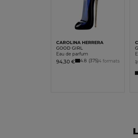
CAROLINA HERRERA
C
GOOD GIRL
G
Eau de parfum
E
4.8
375
4 formats
94,30 €
1