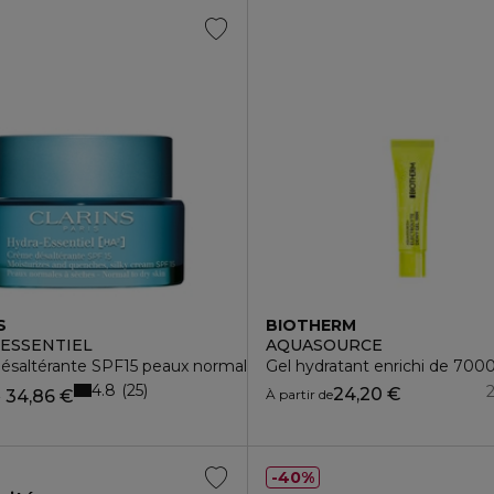
S
BIOTHERM
ESSENTIEL
AQUASOURCE
ésaltérante SPF15 peaux normales à sèches
Gel hydratant enrichi de 700
4.8
25
24,20 €
€
34,86 €
À partir de
40%