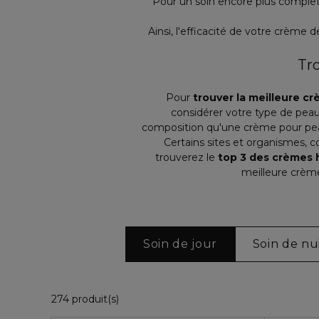
Pour un soin encore plus complet,
Ainsi, l'efficacité de votre crème 
Tr
Pour
trouver la meilleure 
considérer votre type de pea
composition qu'une crème pour peau 
Certains sites et organismes, 
trouverez le
top 3 des crèmes 
meilleure crème
Soin de jour
Soin de nu
36 Produits Affichés
274 produit(s)