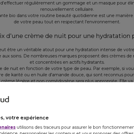
 d'effectuer régulièrement un gommage et un masque pour élimi
renouvellement cellulaire.
ante bio dans votre routine beauté quotidienne est une manière 
de votre peau tout en respectant l'environnement.
oix d'une crème de nuit pour une hydratation 
ut être un véritable atout pour une hydratation intense de votre p
e aux soins. De nombreuses marques proposent des crèmes de nu
et concentrées en actifs hydratants.
ème de nuit en fonction de votre type de peau. Par exemple, si v
e de karité ou en huile d'amande douce, qui sont reconnus pour 
 crème légère et non comédogène sera plus appropriée. Elle va 
de sébum tout en apportant l'hydratation nécessaire.
ssi répondre à des besoins spécifiques, comme lutter contre les s
es crèmes de nuit intègrent des actifs anti-âge, tels que le rétin
action ciblée.
 de jour, l'application d'une crème de nuit permet une
hydrat
s, votre expérience
régénération cellulaire pour une peau revitalisée au réveil.
enaires
utilisons des traceurs pour assurer le bon fonctionnemen
s sur les marques phares : Nuxe, Clarins, Shi
périence, personnaliser les contenus et vous proposer des offre