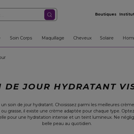
Boutiques
Institu
e
Soin Corps
Maquillage
Cheveux
Solaire
Hom
our
N DE JOUR HYDRATANT VI
 un soin de jour hydratant. Choisissez parmi les meilleures crèmes
e ou grasse, il existe une crème adaptée pour chaque type. Opte
urelle pour une hydratation intense et un teint lumineux. Ne négl
belle peau au quotidien.