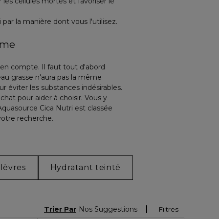
es cellules mortes et favoriser le
par la manière dont vous l'utilisez.
mme
e en compte. Il faut tout d'abord
eau grasse n'aura pas la même
 éviter les substances indésirables.
at pour aider à choisir. Vous y
uasource Cica Nutri est classée
votre recherche.
 lèvres
Hydratant teinté
Trier Par
Nos Suggestions
Filtres