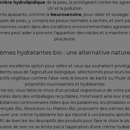
rrière hydrolipidique
de la peau, la protégeant contre les agr
UV et la pollution.
ents apaisants, comme la
Neurosensine
, pour cibler et soulager
ypes de peau, y compris les peaux normales à sèches, et sont pa
rsonnes vivant dans des conditions environnementales agressiv
èmes peut aider à prévenir l'apparition des ridules et à mainteni
plus jeune.
èmes hydratantes bio : une alternative nature
une excellente option pour celles et ceux qui souhaitent privilégi
dients issus de l'agriculture biologique, sélectionnés pour leurs b
tifs végétaux comme l'aloe vera, le beurre de karité ou l'huile 
propriétés nourrissantes et hydratantes.
e bio, vous faites le choix d'un produit respectueux de votre pe
ées dans des emballages recyclables, minimisant ainsi leur imp
tances controversées telles que les parabènes, les phtalates ou
çale Bio, Absolution ou Marilou Bio, proposent des crèmes de j
rouver une crème hydratante bio qui répond à vos besoins spécif
ffit de bien lire les descriptifs des produits pour faire le choix le 
outine de soin ne se limite pas à l'application d'une crème hydra