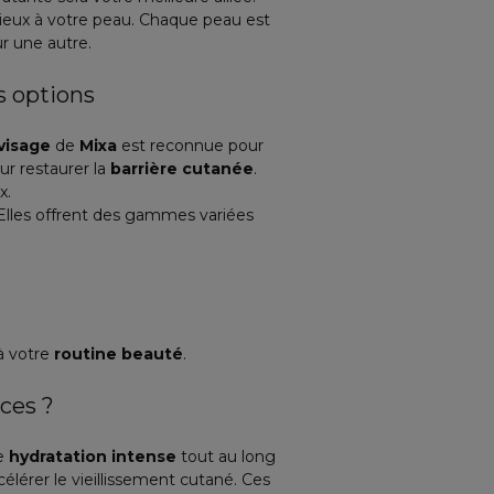
mieux à votre peau. Chaque peau est
r une autre.
s options
visage
de
Mixa
est reconnue pour
ur restaurer la
barrière cutanée
.
x.
 Elles offrent des gammes variées
à votre
routine beauté
.
ices ?
ne
hydratation intense
tout au long
élérer le vieillissement cutané. Ces