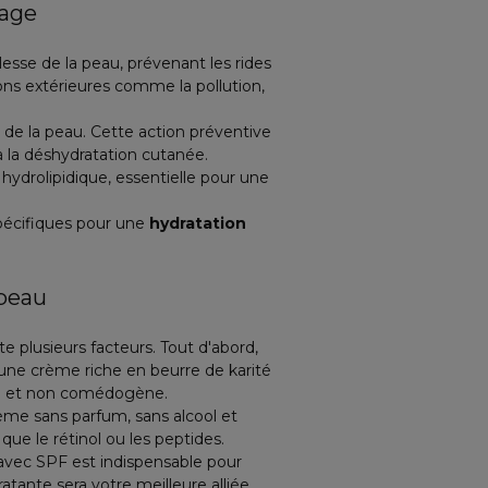
sage
plesse de la peau, prévenant les rides
ns extérieures comme la pollution,
e de la peau. Cette action préventive
 la déshydratation cutanée.
 hydrolipidique, essentielle pour une
spécifiques pour une
hydratation
 peau
e plusieurs facteurs. Tout d'abord,
une crème riche en beurre de karité
ère et non comédogène.
rème sans parfum, sans alcool et
ue le rétinol ou les peptides.
avec SPF est indispensable pour
tante sera votre meilleure alliée.