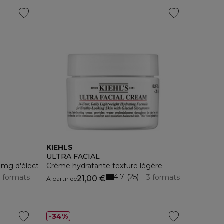
KIEHLS
ULTRA FACIAL
0mg d'électrolytes
Crème hydratante texture légère
4.7
25
2 formats
3 formats
21,00 €
À partir de
34%