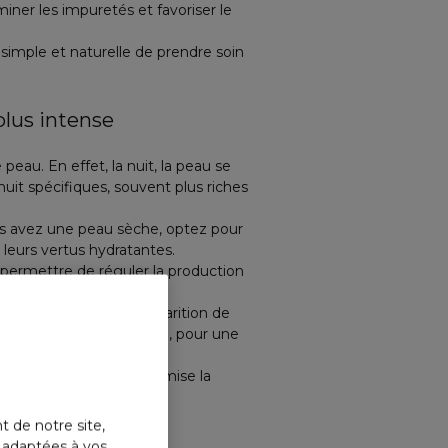
ner les impuretés et favoriser le
simple et naturelle de prendre soin
plus intense
eau. En effet, la nuit, la peau se
it spécifiques, souvent plus riches
ous avez une peau sèche, optez pour
leurs vertus hydratantes.
permettre de réguler la production
ignes de l'âge ou l'apparition de
ol ou l'acide hyaluronique, pour une
ation non-stop
et optimise la
t de notre site,
seido
s adaptées à vos