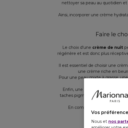
nettoyer sa peau au quotidien et
Ainsi, incorporer une crème hydrat
Faire le ch
Le choix d'une
crème de nuit
pe
régénère et est donc plus réceptiv
Il est essentiel de choisir une cr
une crème riche en beurr
Pour une peau mixte à grasse, une
Enfin, une crème de nuit peut au
taches pigmentaires. Ainsi, certain
En complément de votre crème
Vos préférence
Nous et
nos part
Focu
améliorer votre ex