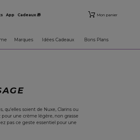
ts
App
Cadeaux 🎁
Mon panier
me
Marques
Idées Cadeaux
Bons Plans
SAGE
, qu'elles soient de Nuxe, Clarins ou
z pour une crème légère, non grasse
igez pas ce geste essentiel pour une