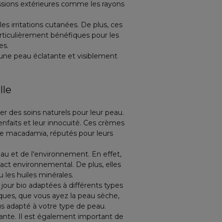
essions extérieures comme les rayons
 les irritations cutanées. De plus, ces
rticulièrement bénéfiques pour les
es.
r une peau éclatante et visiblement
lle
er des soins naturels pour leur peau.
ienfaits et leur innocuité. Ces crèmes
de macadamia, réputés pour leurs
au et de l'environnement. En effet,
act environnemental. De plus, elles
 les huiles minérales.
our bio adaptées à différents types
iques, que vous ayez la peau sèche,
plus adapté à votre type de peau.
tante. Il est également important de