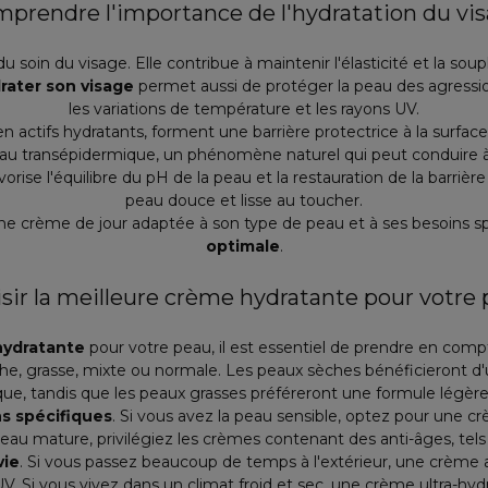
prendre l'importance de l'hydratation du vi
 du soin du visage. Elle contribue à maintenir l'élasticité et la sou
rater son visage
permet aussi de protéger la peau des agressio
les variations de température et les rayons UV.
 en actifs hydratants, forment une barrière protectrice à la surfac
'eau transépidermique, un phénomène naturel qui peut conduire à
rise l'équilibre du pH de la peau et la restauration de la barrière
peau douce et lisse au toucher.
 une crème de jour adaptée à son type de peau et à ses besoins 
optimale
.
sir la meilleure crème hydratante pour votre
hydratante
pour votre peau, il est essentiel de prendre en compt
he, grasse, mixte ou normale. Les peaux sèches bénéficieront d'
que, tandis que les peaux grasses préféreront une formule lég
s spécifiques
. Si vous avez la peau sensible, optez pour une c
au mature, privilégiez les crèmes contenant des anti-âges, tels q
vie
. Si vous passez beaucoup de temps à l'extérieur, une crème 
. Si vous vivez dans un climat froid et sec, une crème ultra-hydra