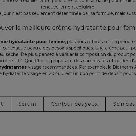
 pensez à exfolier votre peau une fois par semaine pour éliminer l
renouvellement cellulaire.
de jour n'est pas seulement déterminée par sa formule, mais aussi 
ouver la meilleure crème hydratante pour fe
crème hydratante pour femme
, plusieurs critères sont à prendr
u, car chaque peau a des besoins spécifiques. Une crème pour p
sèche. De plus, pensez à vérifier la composition du produit pour
comme UFC Que Choisir, proposent des comparatifs et guides d'ach
hydratantes
visage recommandées. Par exemple, la Biotherm Aq
 hydratante visage en 2023. C'est un bon point de départ pour 
it
Sérum
Contour des yeux
Soin des