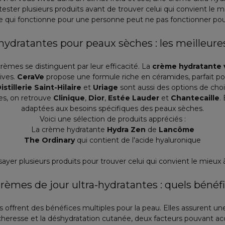
ter plusieurs produits avant de trouver celui qui convient le 
e qui fonctionne pour une personne peut ne pas fonctionner pou
ydratantes pour peaux sèches : les meilleure
rèmes se distinguent par leur efficacité. La
crème hydratante 
ives.
CeraVe
propose une formule riche en céramides, parfait po
istillerie Saint-Hilaire
et
Uriage
sont aussi des options de choi
es, on retrouve
Clinique
,
Dior
,
Estée Lauder
et
Chantecaille
.
adaptées aux besoins spécifiques des peaux sèches.
Voici une sélection de produits appréciés :
La crème hydratante
Hydra Zen
de
Lancôme
The Ordinary
qui contient de l'acide hyaluronique
yer plusieurs produits pour trouver celui qui convient le mieux 
rèmes de jour ultra-hydratantes : quels bénéf
s offrent des bénéfices multiples pour la peau. Elles assurent u
écheresse et la déshydratation cutanée, deux facteurs pouvant acc