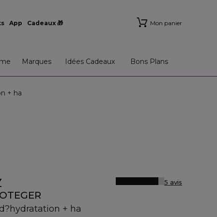
ts
App
Cadeaux 🎁
Mon panier
me
Marques
Idées Cadeaux
Bons Plans
n + ha
Y
5 avis
ROTEGER
 d?hydratation + ha