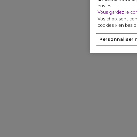
envies.
Vous gardez le co
Vos choix sont con
cookies » en bas 
Personnaliser 