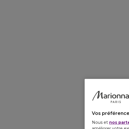
Vos préférence
Nous et
nos part
améliorer votre ex