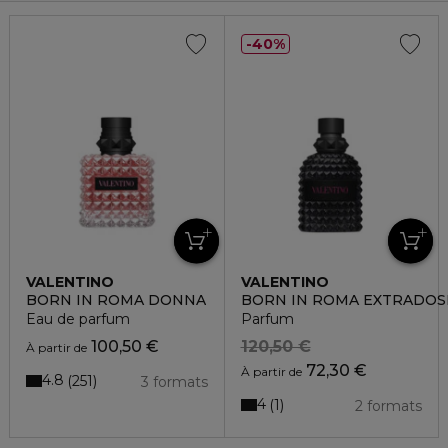
40%
VALENTINO
VALENTINO
BORN IN ROMA DONNA
BORN IN ROMA EXTRADO
Eau de parfum
Parfum
100,50 €
120,50 €
À partir de
72,30 €
À partir de
4.8
251
3 formats
4
1
2 formats