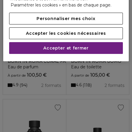
Paramétrer les cookies » en bas de chaque page.
Personnaliser mes choix
Accepter les cookies nécessaires
Accepter et fermer
VALENTINO
VALENTINO
BORN IN ROMA CORAL FANTASY DONNA
BORN IN ROMA UOMO
Eau de parfum
Eau de toilette
100,50 €
105,00 €
À partir de
À partir de
4.9
4.6
94
118
2 formats
2 formats