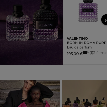
VALENTINO
BORN IN ROMA PURP
Eau de parfum
4
1
3 forma
195,00 €