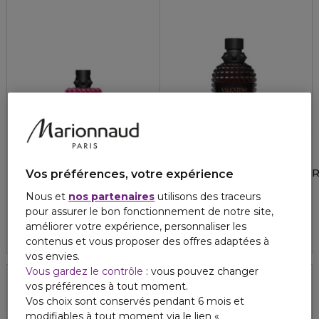
VALENTINO
VALENTINO
BORN IN ROMA EXTRADOSE DONNA
UOMO BORN IN ROMA COR
Vos préférences, votre expérience
Parfum
Eau de toilette
Nous et
nos partenaires
utilisons des traceurs
5
3
114,50 €
105,00 €
À partir de
À partir de
pour assurer le bon fonctionnement de notre site,
améliorer votre expérience, personnaliser les
4.8
65
3 formats
2 formats
contenus et vous proposer des offres adaptées à
vos envies.
Vous gardez le contrôle
: vous pouvez changer
vos préférences à tout moment.
Vos choix sont conservés pendant 6 mois et
modifiables à tout moment via le lien «