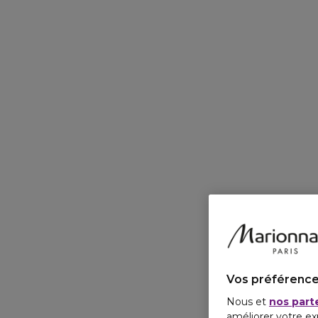
Vos préférence
Nous et
nos part
améliorer votre ex