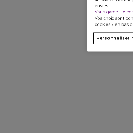
envies.
Vous gardez le co
Vos choix sont con
cookies » en bas 
Personnaliser 