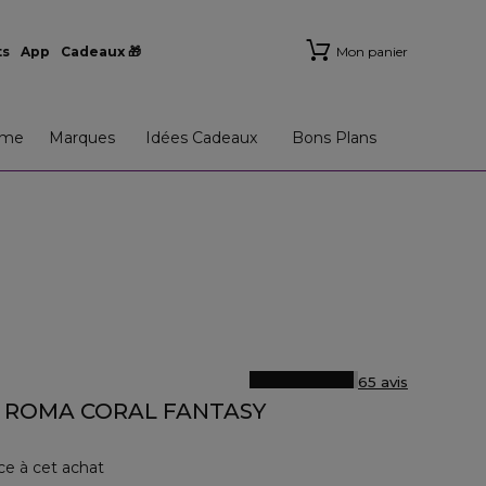
ts
App
Cadeaux 🎁
Mon panier
me
Marques
Idées Cadeaux
Bons Plans
65 avis
 ROMA CORAL FANTASY
ce à cet achat