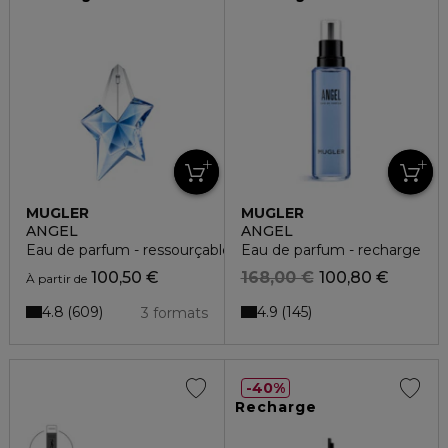
MUGLER
MUGLER
ANGEL
ANGEL
Eau de parfum - ressourçable
Eau de parfum - recharge
100,50 €
168,00 €
100,80 €
À partir de
4.8
4.9
609
145
3 formats
40%
Recharge