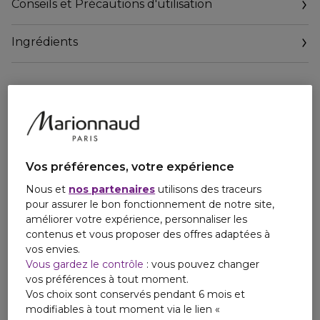
Conseils et Précautions d'utilisation
Une fragrance ardente et corsée au caractère intense et à
l'énergie boisée qui révèle l'essence du héros qui
Ingrédients
sommeille en chaque homme.
Audacieux, intense et fascinant, A*Men matérialise une
vision authentique et innovante du héros contemporain. Ce
parfum à la virilité puissante allie élégance, sophistication et
charisme à travers deux dimensions olfactives.
DIMENSION BOISÉE ORIENTALE
Les notes boisées et masculines de patchouli mêlées à la
Vos préférences, votre expérience
vanille Bourbon vibrent d'intensité et de virilité.
Nous et
nos partenaires
utilisons des traceurs
pour assurer le bon fonctionnement de notre site,
DIMENSION ARDENTE
améliorer votre expérience, personnaliser les
Utilisée en overdose, la note de Café Absolu apporte un
contenus et vous proposer des offres adaptées à
caractère corsé et résolument masculin au parfum.
vos envies.
Vous gardez le contrôle
: vous pouvez changer
Gomme noire au toucher seconde peau, les lignes fuselées
vos préférences à tout moment.
du flacon A*Men rappellent les flasques de voyage et
Vos choix sont conservés pendant 6 mois et
assurent une prise en main énergique et virile.
modifiables à tout moment via le lien «
Entre tradition et innovation, MUGLER s'inscrit comme une