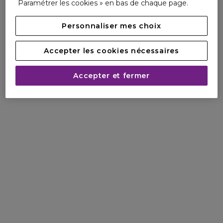
Paramétrer les cookies » en bas de chaque page.
marque avant-gardiste en créant des flacons pérennes et
rechargeables.
Personnaliser mes choix
Dès que votre flacon A*Men Eau De Toilette est vide, vous
pouvez le recharger en 4 étapes via une Recharge 100 ml
Accepter les cookies nécessaires
à commander en ligne :
Etape 1 : Ouvrez le capot de votre flacon A*Men, dévissez
Accepter et fermer
et retirez la pompe.
Etape 2 : Insérez l'embout de la recharge sur votre flacon,
vissez la recharge et maintenez-la.
Etape 3 : Remplissez votre flacon. Grâce à son système
innovant, la recharge s'arrêtera automatiquement.
Dévissez la recharge.
Etape 4 : Revissez la pompe du flacon et refermez-le.