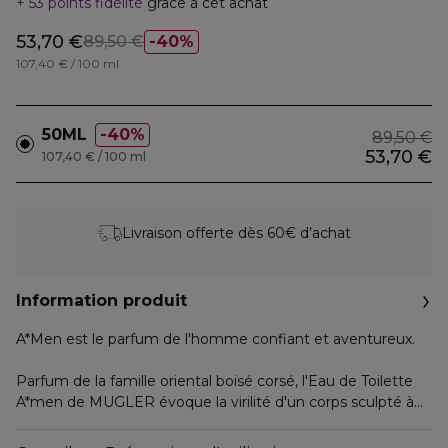
53 points fidélité
grâce à cet achat
53,70 €
89,50 €
40%
107,40 € / 100 ml
50ML
40%
89,50 €
53,70 €
107,40 € / 100 ml
Livraison offerte dès 60€ d’achat
Information produit
A*Men est le parfum de l'homme confiant et aventureux.
Parfum de la famille oriental boisé corsé, l'Eau de Toilette
A*men de MUGLER évoque la virilité d'un corps sculpté à
travers ses notes boisées de patchouli, et la force
audacieuse du héros à travers ses notes d'Absolu de café.