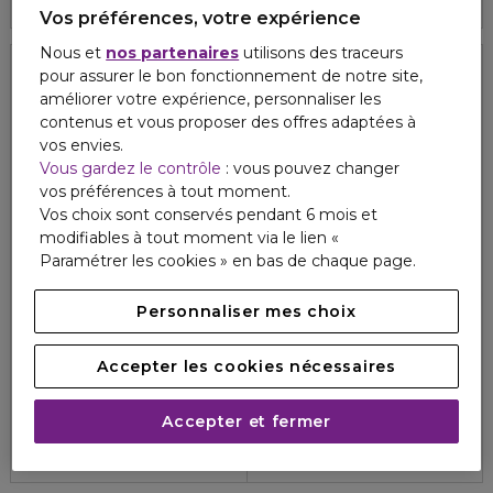
Vos préférences, votre expérience
Nous et
nos partenaires
utilisons des traceurs
pour assurer le bon fonctionnement de notre site,
améliorer votre expérience, personnaliser les
contenus et vous proposer des offres adaptées à
vos envies.
Vous gardez le contrôle
: vous pouvez changer
vos préférences à tout moment.
Vos choix sont conservés pendant 6 mois et
modifiables à tout moment via le lien «
Paramétrer les cookies » en bas de chaque page.
Personnaliser mes choix
DOLCE&GABBANA
DOLCE&GABBANA
DEVOTION
DEVOTION
Accepter les cookies nécessaires
Eau de parfum intense
Eau de parfum
112,00 €
102,50 €
À partir de
À partir de
Accepter et fermer
4.4
4.7
49
157
3 formats
3 formats