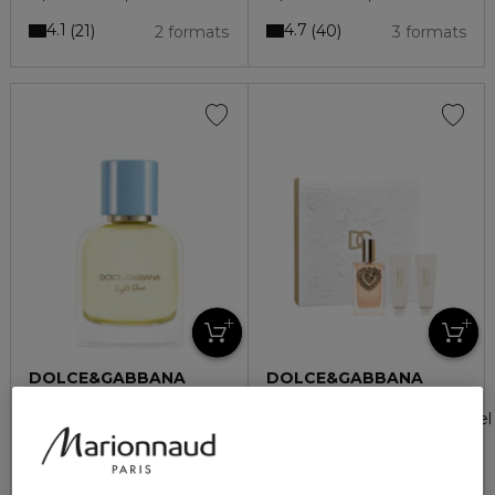
4.1
4.7
21
40
2 formats
3 formats
DOLCE&GABBANA
DOLCE&GABBANA
LIGHT BLUE MALE
DEVOTION
Eau de parfum
Coffret - eau de parfum + gel
120,50 €
199,00 €
À partir de
3 formats