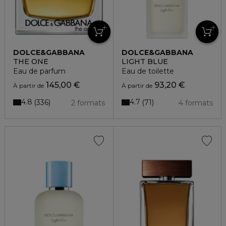
DOLCE&GABBANA
DOLCE&GABBANA
THE ONE
LIGHT BLUE
Eau de parfum
Eau de toilette
145,00 €
93,20 €
À partir de
À partir de
4.8
4.7
336
71
2 formats
4 formats