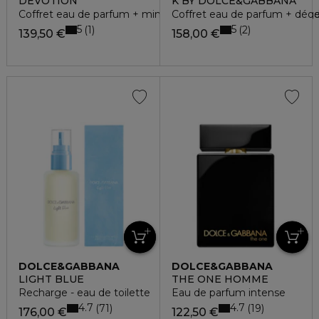
DEVOTION
K BY DOLCE&GABBANA
Coffret eau de parfum + mini mascara + vaporisateur voyag
Coffret eau de parfum + déo
5
5
1
2
139,50 €
158,00 €
DOLCE&GABBANA
DOLCE&GABBANA
LIGHT BLUE
THE ONE HOMME
Recharge - eau de toilette
Eau de parfum intense
4.7
4.7
71
19
176,00 €
122,50 €