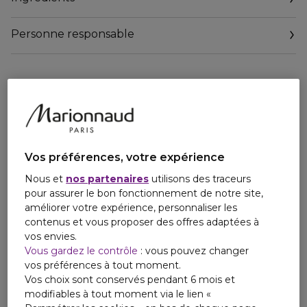
élégance profonde et magnétique. L'illustration parfaite du
charme de cette île méditerranéenne.
Personne responsable
LE DESIGN
Email
amministrazione.dgbeauty@legalmail.it
Le flacon aux douces courbes, surmonté d'un bouchon en
émail, est orné de motifs décoratifs de majolique bleue de
Capri.
Vos préférences, votre expérience
Nous et
nos partenaires
utilisons des traceurs
pour assurer le bon fonctionnement de notre site,
améliorer votre expérience, personnaliser les
contenus et vous proposer des offres adaptées à
vos envies.
Vous gardez le contrôle
: vous pouvez changer
vos préférences à tout moment.
Vos choix sont conservés pendant 6 mois et
modifiables à tout moment via le lien «