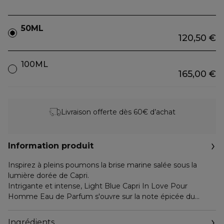
50ML
120,50 €
100ML
165,00 €
Livraison offerte dès 60€ d’achat
Information produit
Inspirez à pleins poumons la brise marine salée sous la
lumière dorée de Capri.
Intrigante et intense, Light Blue Capri In Love Pour
Homme Eau de Parfum s'ouvre sur la note épicée du
poivre noir. Son coeur dévoile l'âme vibrante de la figue
verte de Capri, tandis que le Patchouli lui confère une
Ingrédients