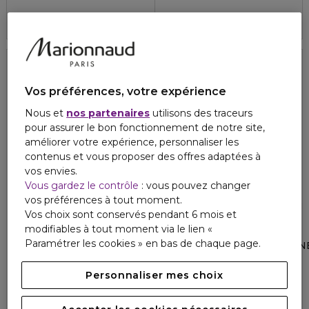
4.7
600
2 formats
Vos préférences, votre expérience
Nous et
nos partenaires
utilisons des traceurs
pour assurer le bon fonctionnement de notre site,
améliorer votre expérience, personnaliser les
contenus et vous proposer des offres adaptées à
vos envies.
Vous gardez le contrôle
: vous pouvez changer
vos préférences à tout moment.
Vos choix sont conservés pendant 6 mois et
modifiables à tout moment via le lien «
GUCCI
GUCCI
Paramétrer les cookies » en bas de chaque page.
GUCCI BLOOM
FLORA GORGEOUS JASMIN
Parfum
Eau de parfum
4.7
117
Personnaliser mes choix
101,50 €
49,00 €
À partir de
2 formats