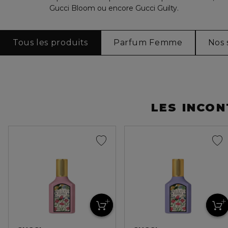
Gucci Bloom ou encore Gucci Guilty.
Tous les produits
Parfum Femme
Nos 
LES INCO