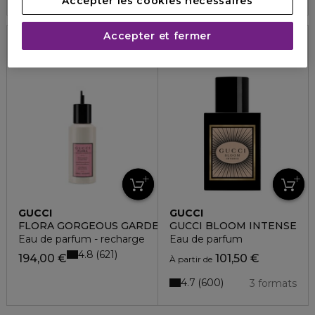
Accepter les cookies nécessaires
Accepter et fermer
Recharge
GUCCI
GUCCI
FLORA GORGEOUS GARDENIA
GUCCI BLOOM INTENSE
Eau de parfum - recharge
Eau de parfum
4.8
621
194,00 €
101,50 €
À partir de
4.7
600
3 formats