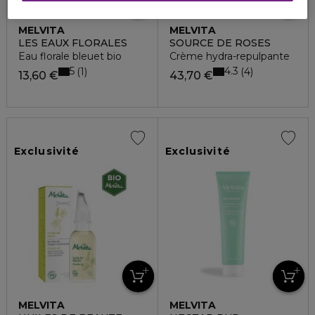
MELVITA
MELVITA
LES EAUX FLORALES
SOURCE DE ROSES
Eau florale bleuet bio
Crème hydra-repulpante
5
4.3
1
4
13,60 €
43,70 €
Exclusivité
Exclusivité
MELVITA
MELVITA