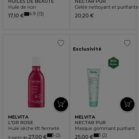
HUILES DE BEAUTE
NECTAR PUR
Huile de ricin
Gelée nettoyant et purifiante
4.9
13
17,10 €
20,20 €
Exclusivité
MELVITA
MELVITA
L'OR ROSE
NECTAR PUR
Huile sèche lift fermeté
Masque gommant purifiant
5
5
2
2
27,00 €
25,00 €
À partir de