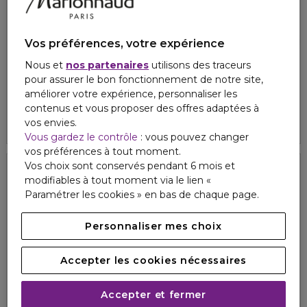
Vos préférences, votre expérience
Nous et
nos partenaires
utilisons des traceurs
MELVITA
MELVITA
pour assurer le bon fonctionnement de notre site,
BOUQUET FLORAL DETOX
L'OR VEGETAL
améliorer votre expérience, personnaliser les
Mousse nettoyante légère
Crème corps hydra perf bio
contenus et vous proposer des offres adaptées à
4.4
16
18,20 €
30,60 €
vos envies.
Vous gardez le contrôle
: vous pouvez changer
vos préférences à tout moment.
Vos choix sont conservés pendant 6 mois et
modifiables à tout moment via le lien «
Paramétrer les cookies » en bas de chaque page.
Personnaliser mes choix
Accepter les cookies nécessaires
Accepter et fermer