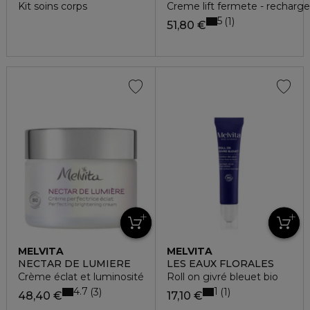
Kit soins corps
Creme lift fermete - recharge
5
1
51,80 €
MELVITA
MELVITA
NECTAR DE LUMIERE
LES EAUX FLORALES
Crème éclat et luminosité
Roll on givré bleuet bio
4.7
1
3
1
48,40 €
17,10 €