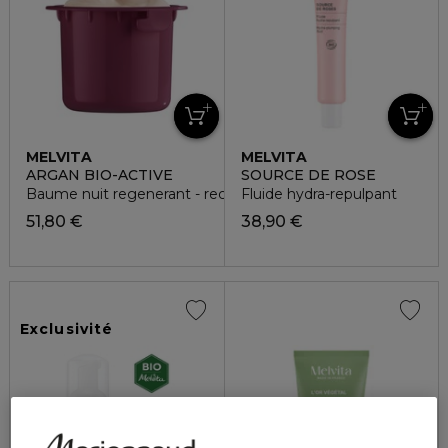
MELVITA
MELVITA
ARGAN BIO-ACTIVE
SOURCE DE ROSE
Baume nuit regenerant - recharge
Fluide hydra-repulpant
51,80 €
38,90 €
Exclusivité