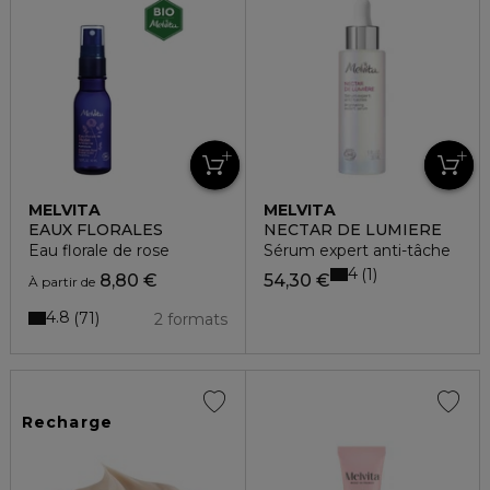
MELVITA
MELVITA
EAUX FLORALES
NECTAR DE LUMIERE
Eau florale de rose
Sérum expert anti-tâche
4
1
8,80 €
54,30 €
À partir de
4.8
71
2 formats
Recharge