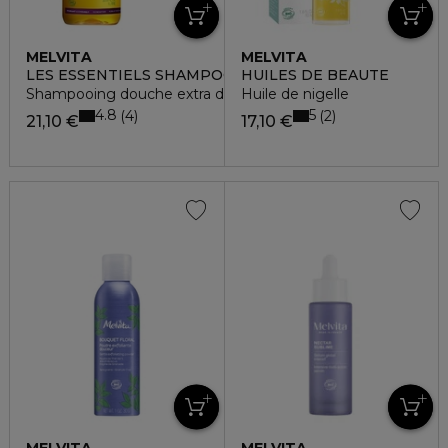
MELVITA
MELVITA
LES ESSENTIELS SHAMPOOING
HUILES DE BEAUTE
Shampooing douche extra doux
Huile de nigelle
4.8
5
4
2
21,10 €
17,10 €
MELVITA
MELVITA