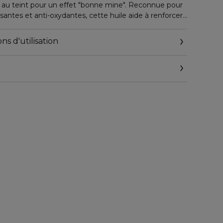
l au teint pour un effet "bonne mine". Reconnue pour
santes et anti-oxydantes, cette huile aide à renforcer
enses pour une peau plus souple.
ns d'utilisation
dients sont d'origine naturelle
rédients sont issus de l'Agriculture Biologique
dients sont issus du commerce équitable
ifié bio par Ecocert