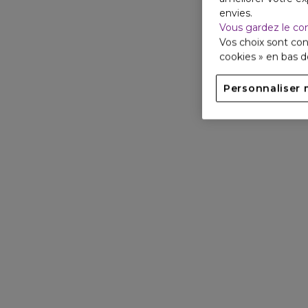
envies.
Vous gardez le co
Vos choix sont con
cookies » en bas 
Personnaliser 