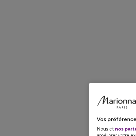
Vos préférence
Nous et
nos part
améliorer votre ex