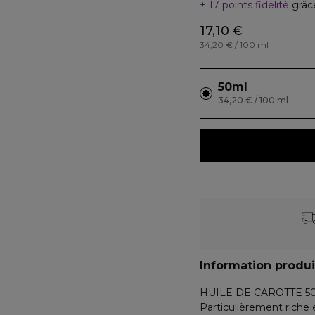
17 points fidélité
grâc
17,10 €
34,20 € / 100 ml
50ml
34,20 € / 100 ml
Information produi
HUILE DE CAROTTE 
Particulièrement riche 