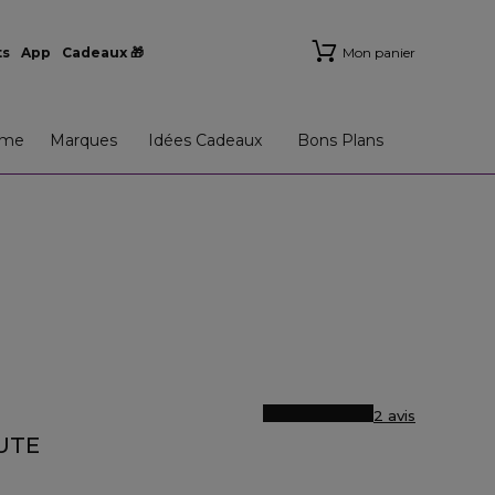
ts
App
Cadeaux 🎁
Mon panier
me
Marques
Idées Cadeaux
Bons Plans
2 avis
UTE