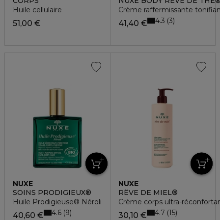
CORPS
NUXE BODY RÊVE DE THÉ
Huile cellulaire
Crème raffermissante tonifia
4.3
3
51,00 €
41,40 €
NUXE
NUXE
SOINS PRODIGIEUX®
RÊVE DE MIEL®
Huile Prodigieuse® Néroli
Crème corps ultra-réconfort
4.6
4.7
9
15
40,60 €
30,10 €