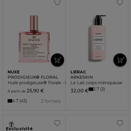
NUXE
LIERAC
PRODIGIEUX® FLORAL
ARKESKIN
Huile prodigieuse® Florale - huile sèche multi-fonctions
Le Lait corps ménopause
3.7
3
25,90 €
32,00 €
À partir de
4.7
43
2 formats
Exclusivité