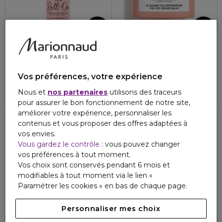
NUXE
LIERAC
PRODIGIEUX
BODY NUTRI
Huile Prodigieuse®Florale - roll-on
Le baume sos réparateur
Vos préférences, votre expérience
35,90 €
17,00 €
Nous et
nos partenaires
utilisons des traceurs
pour assurer le bon fonctionnement de notre site,
améliorer votre expérience, personnaliser les
contenus et vous proposer des offres adaptées à
vos envies.
Vous gardez le contrôle
: vous pouvez changer
vos préférences à tout moment.
Vos choix sont conservés pendant 6 mois et
modifiables à tout moment via le lien «
Paramétrer les cookies » en bas de chaque page.
Personnaliser mes choix