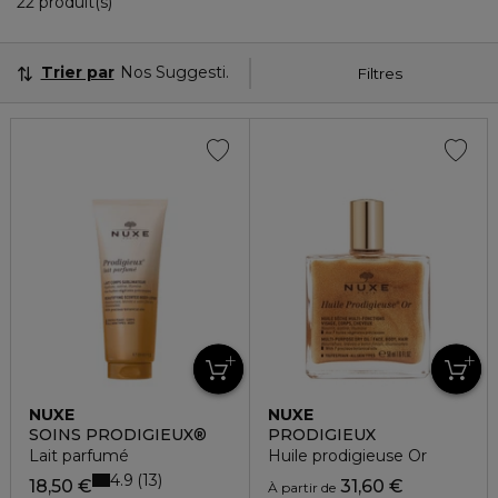
22 Produits Affichés
22 produit(s)
Trier par
Nos Suggestions
Filtres
NUXE
NUXE
SOINS PRODIGIEUX®
PRODIGIEUX
Lait parfumé
Huile prodigieuse Or
4.9
13
18,50 €
31,60 €
À partir de