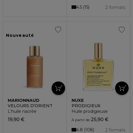
4.5
15
2 formats
Nouveauté
MARIONNAUD
NUXE
VELOURS D'ORIENT
PRODIGIEUX
L'huile nacrée
Huile prodigieuse
19,90 €
25,90 €
À partir de
4.8
108
2 formats