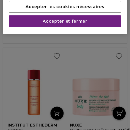
Accepter les cookies nécessaires
QIRINESS
NUXE
QI
NUXE SUN
Accepter et fermer
Huile qi revitalisante
Lait fraîcheur après-soleil
5
4.1
1
8
42,40 €
19,90 €
INSTITUT ESTHEDERM
NUXE