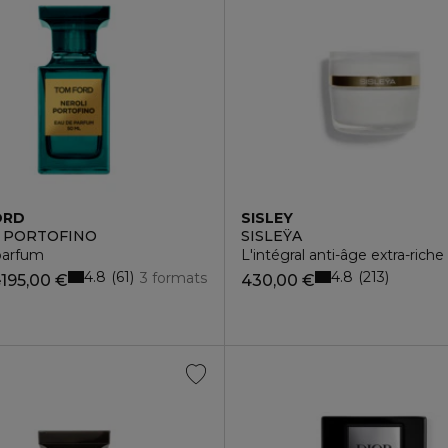
ORD
SISLEY
 PORTOFINO
SISLEŸA
parfum
L'intégral anti-âge extra-riche
4.8
4.8
61
213
3 formats
195,00 €
430,00 €
e