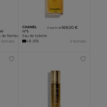
CHANEL
169,00 €
À partir de
OW
N°5
et de framboise
Eau de toilette
4.8
69
3 formats
2 formats