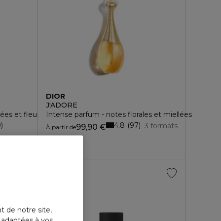
DIOR
J'ADORE
es et fleuries
Intense parfum - notes florales et miellées
4.8
9
97
3 formats
99,90 €
À partir de
3 formats
t de notre site,
s adaptées à vos