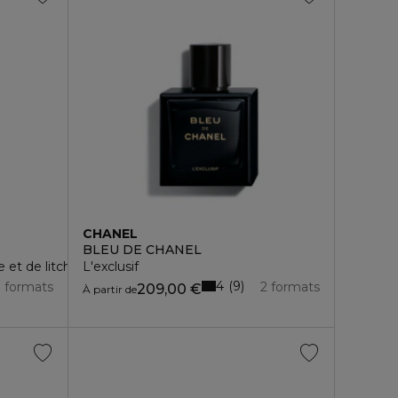
CHANEL
BLEU DE CHANEL
et de litchi
L'exclusif
4
9
3 formats
2 formats
209,00 €
À partir de