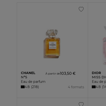
CHANEL
DIOR
103,50 €
À partir de
N°5
MISS D
Eau de parfum
Eau de 
4.8
4.8
218
1
4 formats