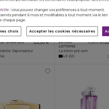
ntrôle
: vous pouvez changer vos préférences à tout moment.
servés pendant 6 mois et modifiables à tout moment via le lien 
de chaque page.
mes choix
Accepter les cookies nécessaires
A
EEF & ARPELS
LA MER
122,50 €
195
À partir de
LOTIONS
oilette Vaporisateur
La lotion pré-soin
4.9
04
51