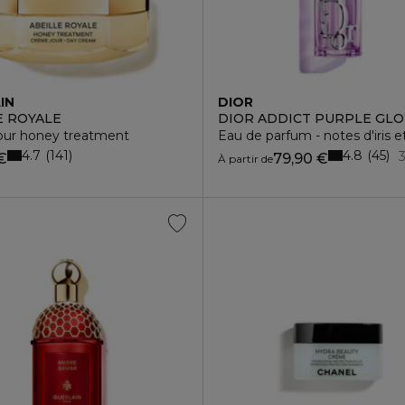
IN
DIOR
E ROYALE
DIOR ADDICT PURPLE GL
our honey treatment
Eau de parfum - notes d'iris 
4.7
4.8
141
45
€
79,90 €
À partir de