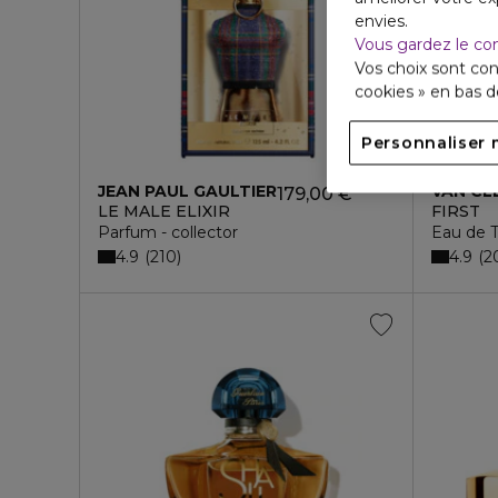
envies.
Vous gardez le co
Vos choix sont con
cookies » en bas 
Personnaliser 
JEAN PAUL GAULTIER
VAN CL
179,00 €
LE MALE ELIXIR
FIRST
Parfum - collector
Eau de T
4.9
4.9
210
2