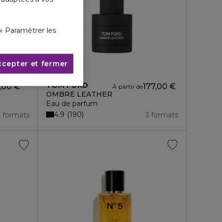
« Paramétrer les
ccepter et fermer
TOM FORD
,00 €
177,00 €
À partir de
OMBRÉ LEATHER
Eau de parfum
4.9
190
2 formats
3 formats