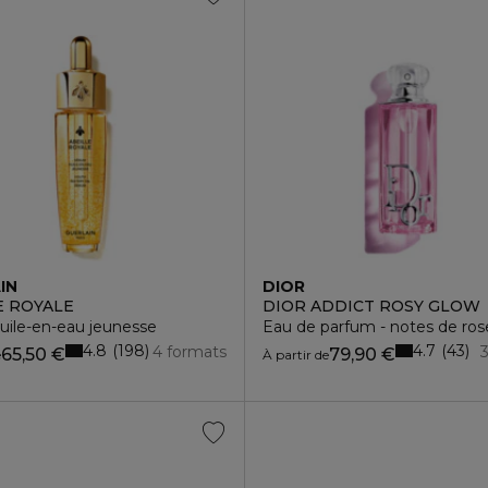
IN
DIOR
E ROYALE
DIOR ADDICT ROSY GLOW
uile-en-eau jeunesse
Eau de parfum - notes de rose 
4.8
4.7
198
43
4 formats
65,50 €
79,90 €
e
À partir de