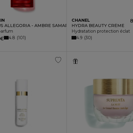
IN
CHANEL
8
S ALLEGORIA - AMBRE SAMAR
HYDRA BEAUTY CRÈME
parfum
Hydratation protection éclat
4.8
4.9
101
30
 €