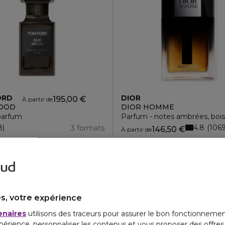
ORD
DIOR
195,00 €
À partir de
OOD
DIOR HOMME
parfum
Parfum - notes ambrées, boisé
4.8
8
106
3 formats
146,50 €
À partir de
s, votre expérience
enaires
utilisons des traceurs pour assurer le bon fonctionnemen
périence, personnaliser les contenus et vous proposer des offre