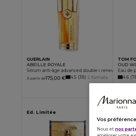
GUERLAIN
TOM F
ABEILLE ROYALE
OUD W
Sérum anti-âge advanced double r renew & repair
Eau de 
4.5
4.6
38
7
2 formats
175,00 €
À partir de
Ed. Limitée
Vos préférence
Nous et
nos part
améliorer votre ex