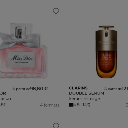
CLARINS
98,80 €
12
À partir de
À partir de
IOR
DOUBLE SERUM
parfum
Sérum anti-âge
4.8
481
143
4 formats