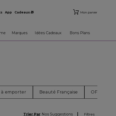
ts
App
Cadeaux 🎁
Mon panier
me
Marques
Idées Cadeaux
Bons Plans
 à emporter
Beauté Française
OFFRE PA
Trier Par
Nos Suggestions
Filtres