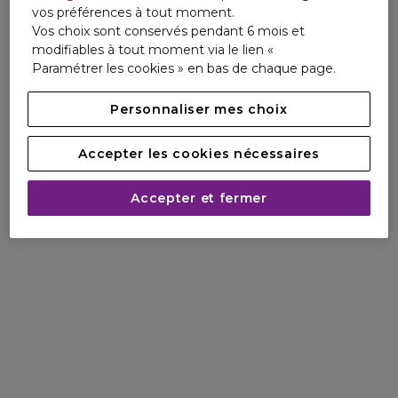
NOIR EXTRÊME,
UNE
vos préférences à tout moment.
Vos choix sont conservés pendant 6 mois et
EXPERIENCE INTENSE
modifiables à tout moment via le lien «
Paramétrer les cookies » en bas de chaque page.
Chaque aspect de la composition
Personnaliser mes choix
est intensifiée pour capturer les
Accepter les cookies nécessaires
facettes les plus audacieuses de
Accepter et fermer
l’expérience Noir, une intensité
discrètement décadente
disponible en Eau de Parfum et
Parfum.