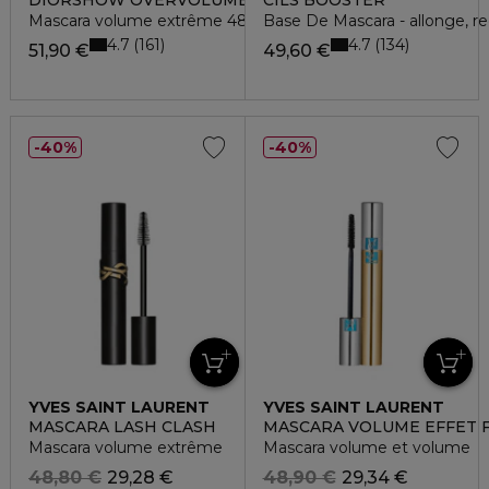
DIORSHOW OVERVOLUME WATERPROOF
CILS BOOSTER
Mascara volume extrême 48 h
Base De Mascara - allonge, rec
4.7
4.7
161
134
51,90 €
49,60 €
40%
40%
YVES SAINT LAURENT
YVES SAINT LAURENT
MASCARA LASH CLASH
MASCARA VOLUME EFFET 
Mascara volume extrême
Mascara volume et volume
48,80 €
29,28 €
48,90 €
29,34 €