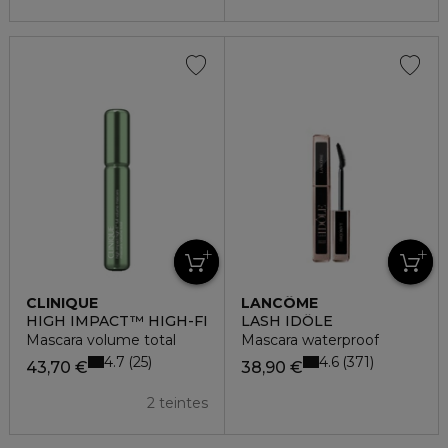
CLINIQUE
LANCÔME
HIGH IMPACT™ HIGH-FI
LASH IDÔLE
Mascara volume total
Mascara waterproof
4.7
4.6
25
371
43,70 €
38,90 €
2 teintes