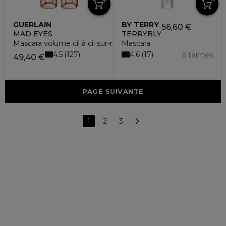
GUERLAIN
BY TERRY
56,60 €
MAD EYES
TERRYBLY
Mascara volume cil à cil sur-mesure
Mascara
4.5
4.6
127
17
6 teintes
49,40 €
PAGE SUIVANTE
1
2
3