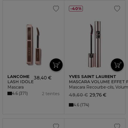
40%
LANCÔME
YVES SAINT LAURENT
38,40 €
LASH IDÔLE
MASCARA VOLUME EFFET F
Mascara
Mascara Recourbe-cils, Volu
4.6
371
2 teintes
49,60 €
29,76 €
4.6
174