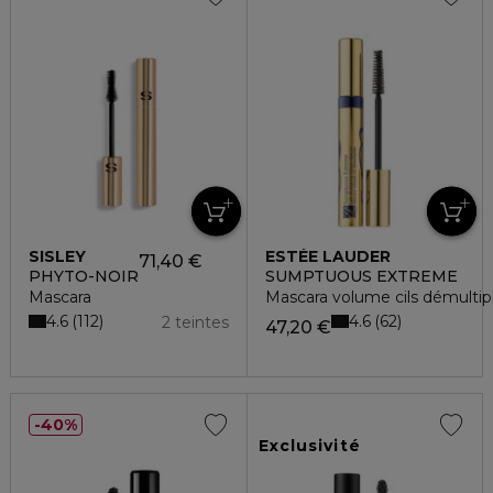
SISLEY
ESTÉE LAUDER
71,40 €
PHYTO-NOIR
SUMPTUOUS EXTREME
Mascara
Mascara volume cils démultipl
4.6
4.6
112
62
2 teintes
47,20 €
40%
Exclusivité