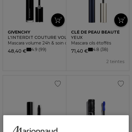
GIVENCHY
CLÉ DE PEAU BEAUTÉ
L'INTERDIT COUTURE VOLUME
YEUX
Mascara volume 24h & soin des cils
Mascara cils étoffés
4.9
4.8
99
38
48,40 €
71,40 €
2 teintes