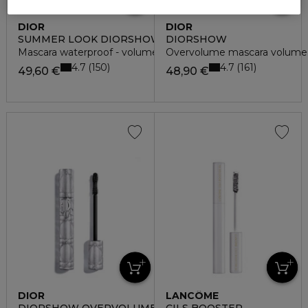
DIOR
DIOR
SUMMER LOOK DIORSHOW ICONIC OVERCURL
DIORSHOW
Mascara waterproof - volume & courbe spectaculaires 24h*
Overvolume mascara volume ext
4.7
4.7
150
161
49,60 €
48,90 €
DIOR
LANCÔME