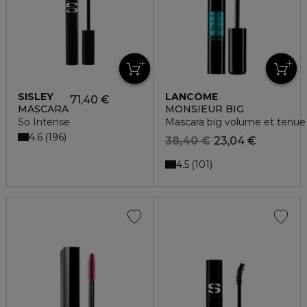
SISLEY
LANCÔME
71,40 €
MASCARA
MONSIEUR BIG
So Intense
Mascara big volume et tenue 
4.6
196
38,40 €
23,04 €
4.5
101