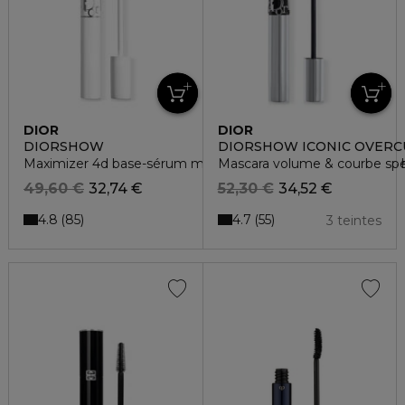
DIOR
DIOR
DIORSHOW
DIORSHOW ICONIC OVERC
Maximizer 4d base-sérum mascara - soin des cils - tenue 24 
Mascara volume & courbe specta
49,60 €
32,74 €
52,30 €
34,52 €
4.8
4.7
85
55
3 teintes