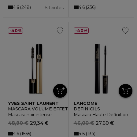
4.6
4.6
248
236
5 teintes
40%
40%
YVES SAINT LAURENT
LANCÔME
MASCARA VOLUME EFFET FAUX CILS NOIR RADICAL
DEFINICILS
Mascara noir intense
Mascara Haute Définition
48,90 €
29,34 €
46,00 €
27,60 €
4.6
4.6
1565
134