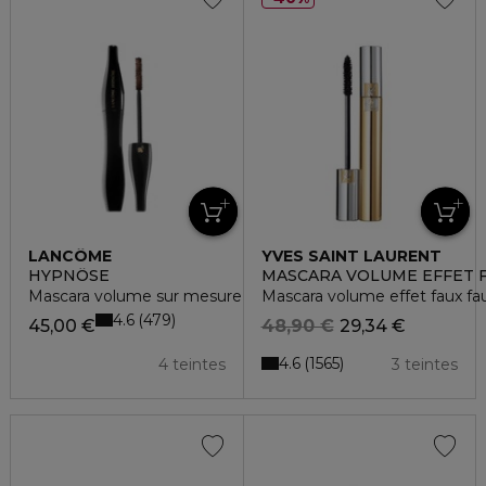
LANCÔME
YVES SAINT LAURENT
HYPNÔSE
MASCARA VOLUME EFFET F
Mascara volume sur mesure
Mascara volume effet faux fau
4.6
479
45,00 €
48,90 €
29,34 €
4.6
1565
4 teintes
3 teintes