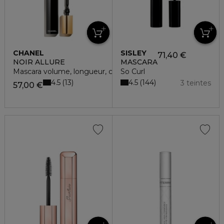
CHANEL
SISLEY
71,40 €
NOIR ALLURE
MASCARA
Mascara volume, longueur, courbe et définition
So Curl
4.5
4.5
13
144
3 teintes
57,00 €