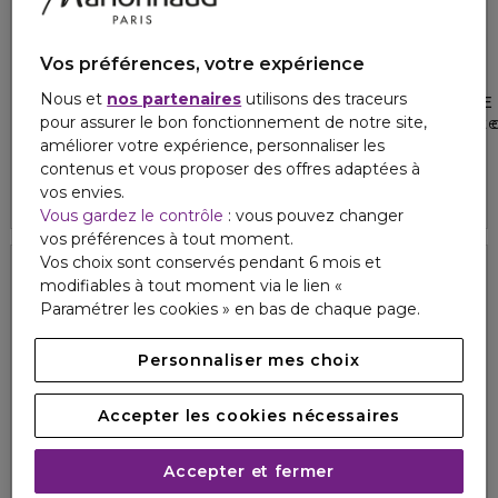
Vos préférences, votre expérience
DIOR
DIOR
Nous et
nos partenaires
utilisons des traceurs
DIORSHOW
DIORSHOW OVERVOLUME
pour assurer le bon fonctionnement de notre site,
Mascara volume sur mesure 24h - définition cil à cil - formule
Mascara volume extrême et défi
améliorer votre expérience, personnaliser les
4.7
4.7
284
161
49,60 €
49,60 €
contenus et vous proposer des offres adaptées à
vos envies.
3 teintes
4 teintes
Vous gardez le contrôle
: vous pouvez changer
vos préférences à tout moment.
Vos choix sont conservés pendant 6 mois et
modifiables à tout moment via le lien «
Paramétrer les cookies » en bas de chaque page.
Personnaliser mes choix
Accepter les cookies nécessaires
Accepter et fermer