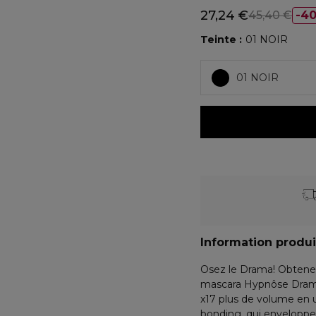
27,24 €
45,40 €
4
Teinte
01 NOIR
01 NOIR
Information produi
Osez le Drama! Obtene
mascara Hypnôse Drama
x17 plus de volume en 
bonding, qui enveloppe l