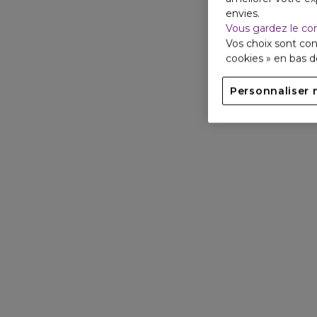
envies.
Vous gardez le co
Vos choix sont con
cookies » en bas 
Personnaliser 