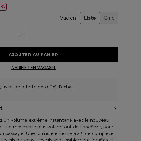
0%
Vue en:
Liste
Grille
 AJOUTER AU PANIER 
 VÉRIFIER EN MAGASIN 
Livraison offerte dès 60€ d’achat
t
z un volume extrême instantané avec le nouveau
. Le mascara le plus volumisant de Lancôme, pour
un passage. Une formule enrichie à 2% de complexe
es cils de soins. Les cils sont visiblement fortifiés et