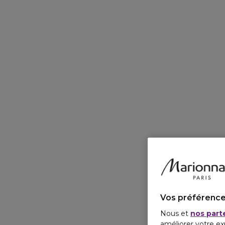
Vos préférence
Nous et
nos part
améliorer votre ex