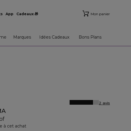
ts
App
Cadeaux 🎁
Mon panier
me
Marques
Idées Cadeaux
Bons Plans
2 avis
MA
of
e à cet achat