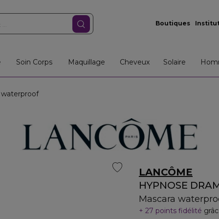
Boutiques
Institu
e
Soin Corps
Maquillage
Cheveux
Solaire
Hom
waterproof
LANCÔME
HYPNOSE DRA
Mascara waterpro
27 points fidélité
grâc