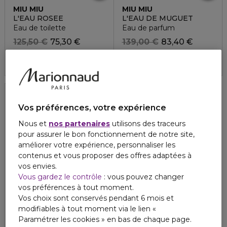
MIU MIU
MIU MIU
L'EAU ROSEE
L'EAU DE MUGUET
Eau de toilette
Eau de parfum
125,50 €
75,30 €
139,00 €
83,40 €
4.5
4.8
27
9
40%
Vos préférences, votre expérience
Nous et
nos partenaires
utilisons des traceurs
pour assurer le bon fonctionnement de notre site,
améliorer votre expérience, personnaliser les
contenus et vous proposer des offres adaptées à
vos envies.
Vous gardez le contrôle
: vous pouvez changer
vos préférences à tout moment.
Vos choix sont conservés pendant 6 mois et
modifiables à tout moment via le lien «
MIU MIU
Paramétrer les cookies » en bas de chaque page.