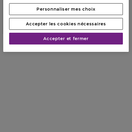
L'EAU BLEUE
Eau de parfum
Personnaliser mes choix
139,00 €
83,40 €
Accepter les cookies nécessaires
4.5
27
Accepter et fermer