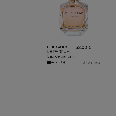
ELIE SAAB
132,00 €
LE PARFUM
Eau de parfum
4.8
93
3 formats