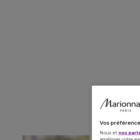
Vos préférence
Nous et
nos part
améliorer votre ex