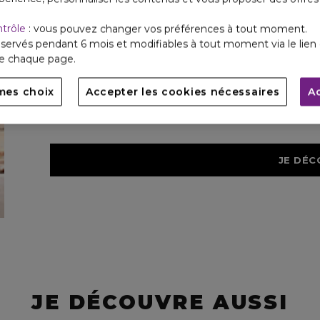
ntrôle
: vous pouvez changer vos préférences à tout moment.
Incontournable
servés pendant 6 mois et modifiables à tout moment via le lien 
de chaque page.
COLLECTION LE PARFUM
mes choix
Accepter les cookies nécessaires
A
Comme une apparition, Le Parfum est une invitation à
pour glisser une touche de magie dans leur vie.
JE DÉC
JE DÉCOUVRE AUSSI