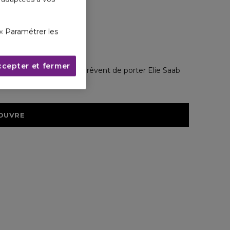
« Paramétrer les
ccepter et fermer
 toutes les femmes qui rêvent de porter Elie Saab
OUVRE