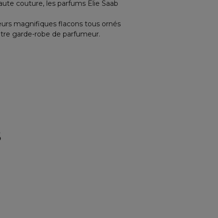
te couture, les parfums Elie Saab
eurs magnifiques flacons tous ornés
otre garde-robe de parfumeur.
S