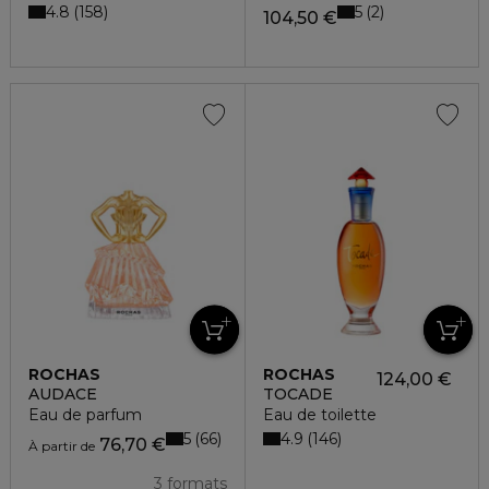
4.8
5
158
2
104,50 €
ROCHAS
ROCHAS
124,00 €
AUDACE
TOCADE
Eau de parfum
Eau de toilette
5
4.9
66
146
76,70 €
À partir de
3 formats