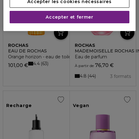
Accepter les cookies nécessaires
Accepter et fermer
ROCHAS
ROCHAS
EAU DE ROCHAS
MADEMOISELLE ROCHAS I
Orange horizon - eau de toilette
Eau de parfum
4.4
63
101,00 €
76,70 €
À partir de
4.8
44
3 formats
Recharge
Vegan