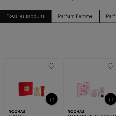
Tous les produits
Parfum Femme
Par
ROCHAS
ROCHAS