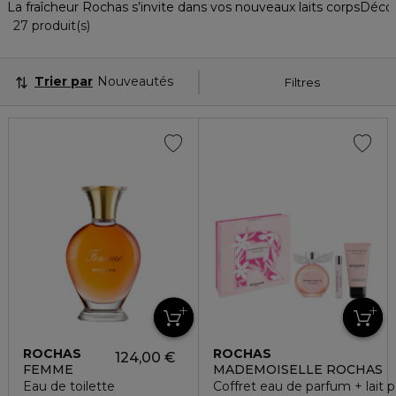
La fraîcheur Rochas s’invite dans vos nouveaux laits corps
Décou
27 Produits Affichés
27 produit(s)
Trier par
Nouveautés
Filtres
ROCHAS
ROCHAS
124,00 €
FEMME
MADEMOISELLE ROCHAS
Eau de toilette
Coffret eau de parfum + lait 