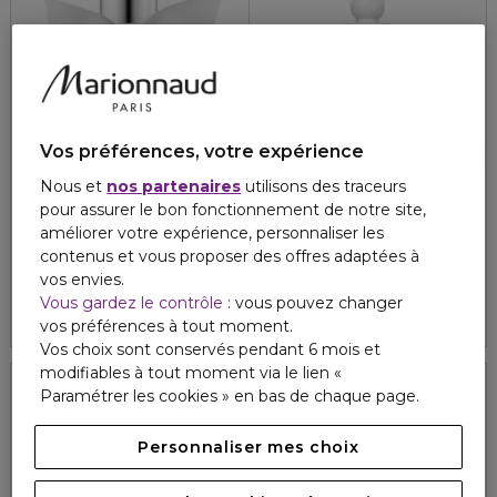
Vos préférences, votre expérience
Nous et
nos partenaires
utilisons des traceurs
ROCHAS
ROCHAS
pour assurer le bon fonctionnement de notre site,
MADEMOISELLE ROCHAS IN PARIS
EAU DE ROCHAS
améliorer votre expérience, personnaliser les
Eau de parfum
Lait parfumé pour le corps
contenus et vous proposer des offres adaptées à
4.8
219
49,00 €
46,60 €
À partir de
vos envies.
Vous gardez le contrôle
: vous pouvez changer
4.8
48
3 formats
vos préférences à tout moment.
Vos choix sont conservés pendant 6 mois et
modifiables à tout moment via le lien «
Paramétrer les cookies » en bas de chaque page.
Personnaliser mes choix