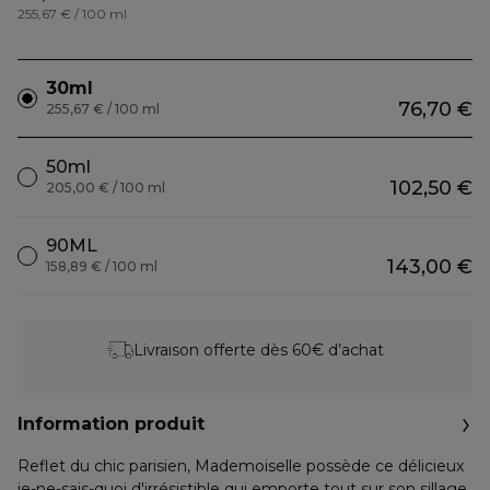
255,67 € / 100 ml
30ml
76,70 €
255,67 € / 100 ml
50ml
102,50 €
205,00 € / 100 ml
90ML
143,00 €
158,89 € / 100 ml
Livraison offerte dès 60€ d’achat
Information produit
Reflet du chic parisien, Mademoiselle possède ce délicieux
je-ne-sais-quoi d'irrésistible qui emporte tout sur son sillage