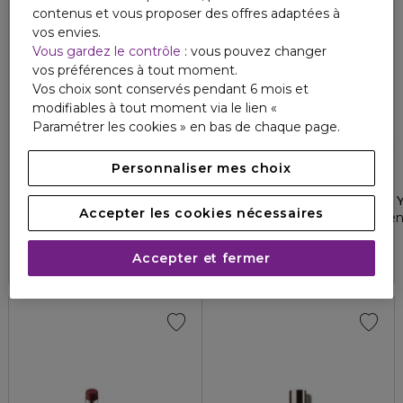
contenus et vous proposer des offres adaptées à
vos envies.
Vous gardez le contrôle
: vous pouvez changer
vos préférences à tout moment.
Vos choix sont conservés pendant 6 mois et
modifiables à tout moment via le lien «
Paramétrer les cookies » en bas de chaque page.
Personnaliser mes choix
LA MER
LA MER
LES SOINS LÈVRES
LES SOINS CONTOUR DES 
Accepter les cookies nécessaires
Le baume pour les lèvres
Le baume pour les yeux inte
4.6
4
12
3
90,00 €
270,00 €
Accepter et fermer