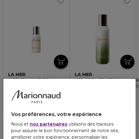
LA MER
LA MER
LITTLE LUXURIES
LES CREMES DE SOIN VISA
Le tonique essentiel
L'émulsion-infusion hydratan
5
8
80,00 €
145,00 €
À partir de
À partir de
4.9
51
2 formats
2 formats
Vos préférences, votre expérience
Nous et
nos partenaires
utilisons des traceurs
pour assurer le bon fonctionnement de notre site,
améliorer votre expérience, personnaliser les