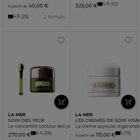
4.9
10
40,00 €
325,00 €
À partir de
4.8
25
2 formats
LA MER
LA MER
SOIN DES YEUX
LES CREMES DE SOIN VISA
Le concentré contour des yeux
La crème soyeuse régénérati
4.4
5
28
19
270,00 €
115,00 €
À partir de