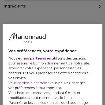
protectrice.
Ingrédients
Infusée en Miracle Broth? et du tout nouveau Restorative
Ferment, ce soin améliore visiblement la texture des lèvres
tout en renforçant l'hydratation.
Disponible en quatre teintes.
Miracle Broth?
Cet élixir puissant insuffle aux lèvres une énergie
essentielle, stimulant leur régénération cellulaire. Il
contribue à renforcer leur barrière d'hydratation naturelle et
les aide à devenir visiblement plus résistantes face aux
Vos préférences, votre expérience
agressions extérieures.
Nous et
nos partenaires
utilisons des traceurs
pour assurer le bon fonctionnement de notre site,
The Youth Shaping Peptide
améliorer votre expérience, personnaliser les
Stimule la production de protéines essentielles pour
contenus et vous proposer des offres adaptées à
restaurer la structure naturelle des lèvres, redéfinir leur
vos envies.
contour et les repulper de l'intérieur.
Vous gardez le contrôle
: vous pouvez changer
vos préférences à tout moment.
The Restorative Ferment
Vos choix sont conservés pendant 6 mois et
Participe à rééquilibrer la délicate bio-structure de la peau
modifiables à tout moment via le lien «
des lèvres pour aider à en révéler une apparence
Paramétrer les cookies » en bas de chaque page.
visiblement plus saine, tout en préservant un confort