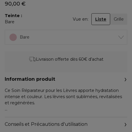
90,00 €
Teinte
Vue en:
Liste
Grille
Bare
Bare
Livraison offerte dès 60€ d’achat
Information produit
Ce Soin Réparateur pour les Lèvres apporte hydratation
intense et couleur. Les lèvres sont sublimées, revitalisées
et regénérées.
Découvrez notre nouveau Soin Réparateur teinté qui
sublime les lèvres avec une couleur modulable et une
Conseils et Précautions d'utilisation
tenue longue durée, tout en renforçant leur barrière