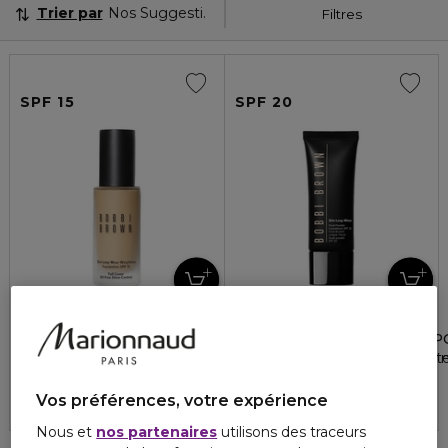
Trier par
Nos Suggestions
Filtres
SPF 15
SPF 20
BOBBI BROWN
BOBBI BROWN
SKIN LONG-WEAR WEIGHTLESS FOUNDATION
SKIN LONG-WEAR FLUID 
Fond de teint longue tenue ultra-léger couvrance parfaite fi
Fond de teint fluide longue t
5
4.5
9
2
2 teintes
4 teintes
60,00 €
58,00 €
Vos préférences, votre expérience
Nous et
nos partenaires
utilisons des traceurs