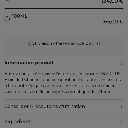
124,00 €
100ML
165,00 €
Livraison offerte dès 60€ d’achat
Information produit
Entrez dans l'arène, vivez l'intensité. Découvrez INVICTUS
Elixir, de Rabanne : une composition exaltante sans limites
à l'intensité épique qui enivre les sens. Un accord minéral
salé tenace se mêle au cyprès aromatique de l'éternel
vainqueur et à l'opulence du caviar de vanille. Une signature
olfactive conçue pour le héros invaincu qui gravit de
Conseils et Précautions d'utilisation
nouveaux sommets pour s'emparer du trophée d'or et
célébrer ses prouesses sportives.
Ingrédients