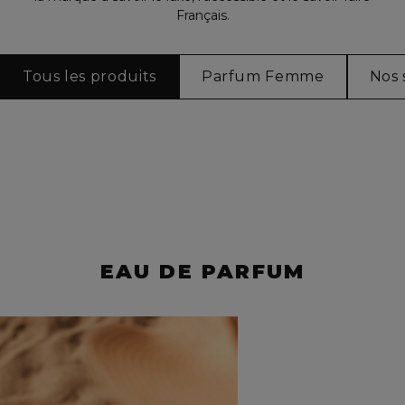
Français.
Tous les produits
Parfum Femme
Nos 
EAU DE PARFUM