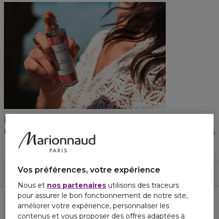
PARFUM CHEVEUX
Une caresse olfactive suave et veloutée qui prend soin de vos
1 Produits Affichés
1 produit(s)
Vos préférences, votre expérience
Trier par
Nos Suggestions
Filtres
Nous et
nos partenaires
utilisons des traceurs
pour assurer le bon fonctionnement de notre site,
améliorer votre expérience, personnaliser les
contenus et vous proposer des offres adaptées à