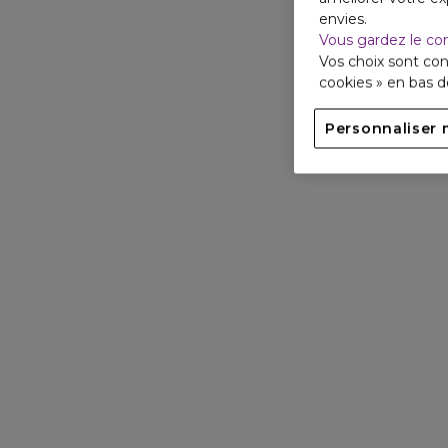
envies.
Vous gardez le co
Vos choix sont con
cookies » en bas 
Personnaliser 