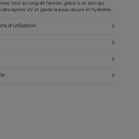
nne, tout au long de l'année, grâce à un soin qui
des rayons UV et garde la peau douce et hydratée.
et ultra légère aide à prévenir l'apparition de taches
ns d'utilisation
ssure une réelle protection anti UVA/UVB. Infusé du
e aide la peau à garder douceur et hydratation.
 marines riches en éléments nutritifs et d'ingrédients
 délivre ses pouvoirs régénérants légendaires au coeur
e à leur renouvellement naturel.
alors capable de se réparer naturellement, de se
le
@elcompanies.com