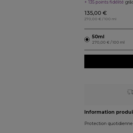
135 points fidélité
grâ
135,00 €
270,00 € / 100 ml
50ml
270,00 € / 100 ml
Information produi
Protection quotidienne 