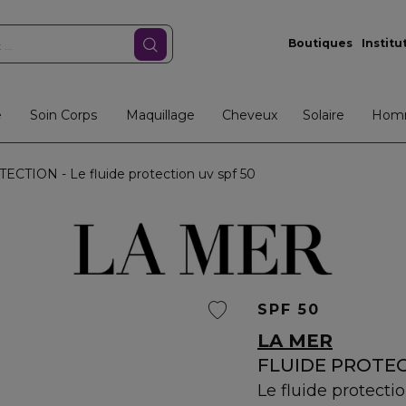
Boutiques
Institu
e
Soin Corps
Maquillage
Cheveux
Solaire
Hom
CTION - Le fluide protection uv spf 50
SPF 50
LA MER
FLUIDE PROTE
Le fluide protecti