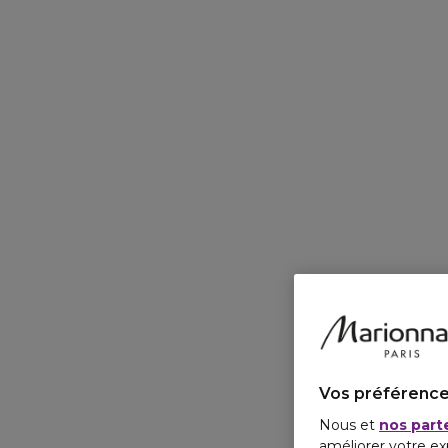
Vos préférence
Nous et
nos part
améliorer votre ex