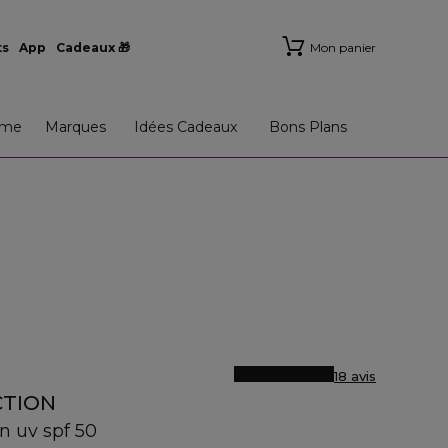
ts
App
Cadeaux 🎁
Mon panier
me
Marques
Idées Cadeaux
Bons Plans
18 avis
CTION
on uv spf 50