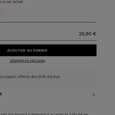
e à cet achat
26,90 €
 AJOUTER AU PANIER 
 VÉRIFIER EN MAGASIN 
Livraison offerte dès 60€ d’achat
t
vres gourmand sublimateur au miel et à l'huile de