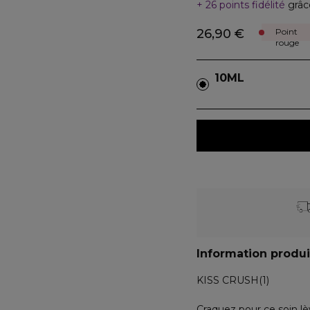
26 points fidélité
grâc
26,90 €
Point
rouge
10ML
Information produi
KISS CRUSH(1)
Craquez pour ce soin lè