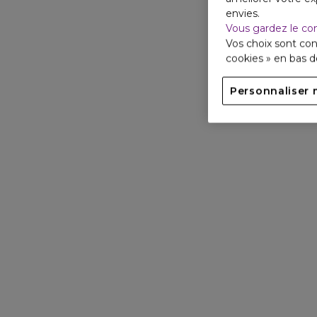
envies.
Vous gardez le co
Vos choix sont con
cookies » en bas 
Personnaliser 