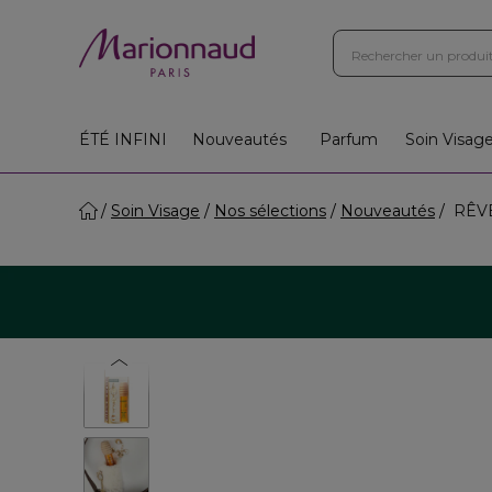
Boutiques
Instituts
App
Cadeaux 🎁
ÉTÉ INFINI
Nouveautés
Parfum
Soin Visag
Soin Visage
Nos sélections
Nouveautés
RÊVE 