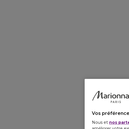
Vos préférence
Nous et
nos part
améliorer votre ex