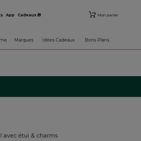
ts
App
Cadeaux 🎁
Mon panier
me
Marques
Idées Cadeaux
Bons Plans
el avec étui & charms