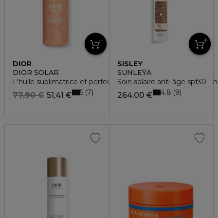
DIOR
SISLEY
DIOR SOLAR
SUNLEŸA
L'huile sublimatrice et perfectrice d'éclat - corps, visage & 
Soin solaire anti-âge spf30
5
4.8
7
9
77,90 €
51,41 €
264,00 €