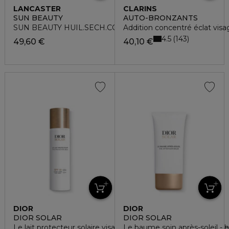
LANCASTER
CLARINS
SUN BEAUTY
AUTO-BRONZANTS
SUN BEAUTY HUIL.SECH.CORP.SPF50 150ML VP
Addition concentré éclat visa
4.5
143
49,60 €
40,10 €
DIOR
DIOR
DIOR SOLAR
DIOR SOLAR
Le lait protecteur solaire visage et corps spf 30 - haute prot
Le baume soin après-soleil - h