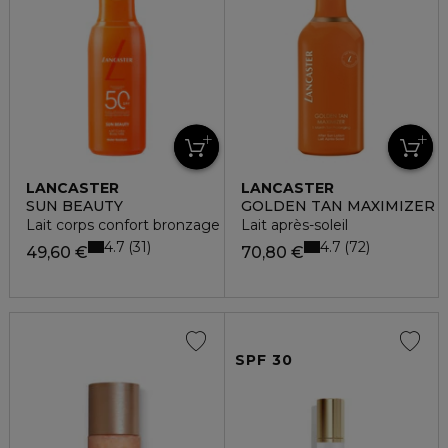
LANCASTER
LANCASTER
SUN BEAUTY
GOLDEN TAN MAXIMIZER
Lait corps confort bronzage sublime spf50
Lait après-soleil
4.7
4.7
31
72
49,60 €
70,80 €
SPF 30