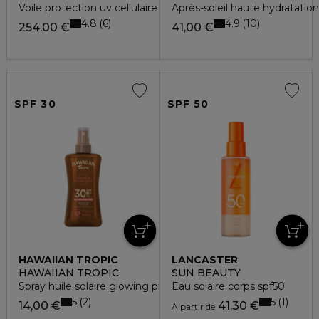
Voile protection uv cellulaire suisse spf 50
Après-soleil haute hydratatio
4.8
4.9
6
10
254,00 €
41,00 €
SPF 30
SPF 50
HAWAIIAN TROPIC
LANCASTER
HAWAIIAN TROPIC
SUN BEAUTY
Spray huile solaire glowing protection spf30
Eau solaire corps spf50
5
5
2
1
14,00 €
41,30 €
À partir de