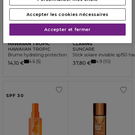
Accepter les cookies nécessaires
Accepter et fermer
HAWAIIAN TROPIC
CLARINS
HAWAIIAN TROPIC
SUNCARE
Brume hydrating protection spf50
Stick solaire invisible spf50 h
4.6
4.9
5
10
14,10 €
37,80 €
SPF 30