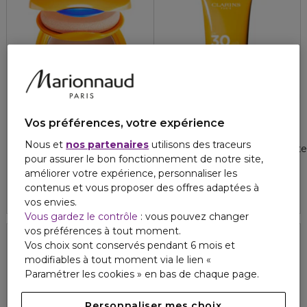
Vos préférences, votre expérience
SHISEIDO
CLARINS
EXPERT SUN PROTECTOR
SUNCARE
Nous et
nos partenaires
utilisons des traceurs
Fond de teint compact bronzant spf10 - rechargeable
Crème solaire jeunesse haute 
pour assurer le bon fonctionnement de notre site,
49,60 €
44,80 €
À partir de
améliorer votre expérience, personnaliser les
contenus et vous proposer des offres adaptées à
4.8
65
3 teintes
vos envies.
Vous gardez le contrôle
: vous pouvez changer
vos préférences à tout moment.
Vos choix sont conservés pendant 6 mois et
SPF 50
modifiables à tout moment via le lien «
Paramétrer les cookies » en bas de chaque page.
Personnaliser mes choix