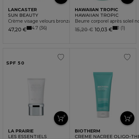
LANCASTER
HAWAIIAN TROPIC
SUN BEAUTY
HAWAIIAN TROPIC
Crème visage velours bronzage lumineux spf30
Beurre corporel après soleil n
4.7
1
36
1
47,20 €
15,20 €
10,03 €
SPF 50
LA PRAIRIE
BIOTHERM
LES ESSENTIELS
CREME NACREE OLIGO-T