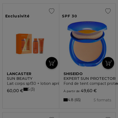
Exclusivité
SPF 30
LANCASTER
SHISEIDO
SUN BEAUTY
EXPERT SUN PROTECTOR
Lait corps spf30 + lotion après-soleil golden tan maximizer v
Fond de teint compact protec
5
3
60,00 €
49,60 €
À partir de
4.8
65
5 formats