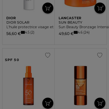
DIOR
LANCASTER
DIOR SOLAR
SUN BEAUTY
L'huile protectrice visage et corps spf 15- spray solaire
Sun Beauty Bronzage Intensi
4.5
4.6
2
24
56,60 €
49,60 €
SPF 50