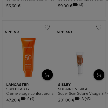
5
3
56,60 €
59,00 €
SPF 50
SPF 50+
LANCASTER
SISLEY
SUN BEAUTY
SOLAIRE VISAGE
Crème visage confort bronzage lumineux spf50
Super Soin Solaire Visage SP
4.5
4.8
4
45
47,20 €
201,00 €