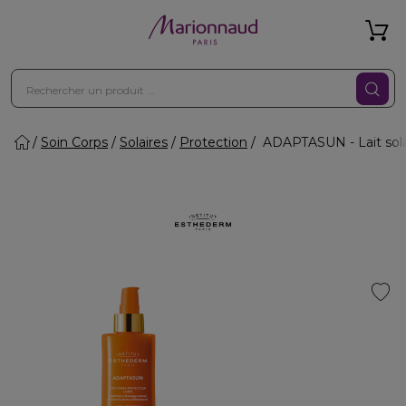
Soin Corps
Solaires
Protection
ADAPTASUN - Lait sola