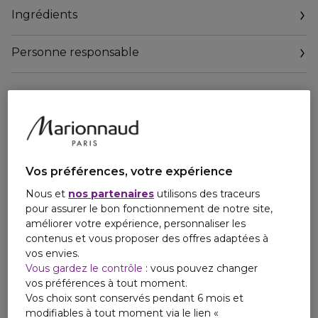
naturelle pour un bronzage plus rapide et durable.
Ingrédients
La technologie brevetée GLOBAL CELLULAR
PROTECTION protège l' ADN cellulaire et aide à limiter la
dégradation du collagène.
Personne responsable
La technologie EAU CELLULAIRE reproduit les qualités de
l'eau physiologique de la peau pour soutenir la vitalité
cellulaire.
Après 21 jours d'application sous le soleil, 91 % des
utilisateurs ont constaté une optimisation du bronzage, 94
% une préservation de la jeunesse de la peau et 88 % une
peau plus résistante au soleil. Comme tous les soins Institut
Esthederm, ce lait solaire respecte les principes de
Vos préférences, votre expérience
l'écobiologie et du biomimétisme pour soutenir la peau.
Nous et
nos partenaires
utilisons des traceurs
Les produits Institut Esthederm sont conçus et fabriqués à
pour assurer le bon fonctionnement de notre site,
Aix-en-Provence, en France, gage d' excellence et de
améliorer votre expérience, personnaliser les
qualité.
contenus et vous proposer des offres adaptées à
vos envies.
Vous gardez le contrôle
: vous pouvez changer
vos préférences à tout moment.
Vos choix sont conservés pendant 6 mois et
modifiables à tout moment via le lien «