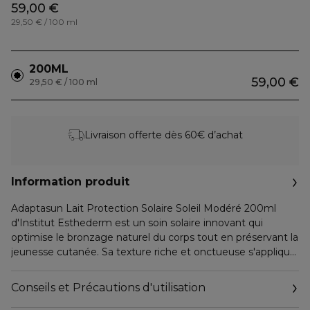
59,00 €
29,50 € / 100 ml
200ML
59,00 €
29,50 € / 100 ml
Livraison offerte dès 60€ d’achat
Information produit
Adaptasun Lait Protection Solaire Soleil Modéré 200ml
d'Institut Esthederm est un soin solaire innovant qui
optimise le bronzage naturel du corps tout en préservant la
jeunesse cutanée. Sa texture riche et onctueuse s'applique
facilement et convient à tous les types de peau exposés à
un soleil modéré.
Conseils et Précautions d'utilisation
La technologie ADAPTASUN stimule la pigmentation