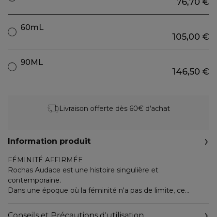
76,70 €
60mL
105,00 €
90ML
146,50 €
Livraison offerte dès 60€ d’achat
Information produit
FÉMINITÉ AFFIRMÉE
Rochas Audace est une histoire singulière et
contemporaine.
Dans une époque où la féminité n'a pas de limite, ce
parfum représente la femme d'aujourd'hui, forgeant sa
propre identité avec glamour et force.
Conseils et Précautions d'utilisation