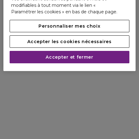
modifiables à tout moment via le lien «
Made In France, cette fragrance a été créée grâce au
Paramétrer les cookies » en bas de chaque page.
savoir-faire français.
Personnaliser mes choix
Accepter les cookies nécessaires
Accepter et fermer