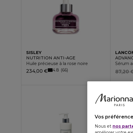
SISLEY
LANCÔ
NUTRITION ANTI-AGE
ADVANC
Huile précieuse à la rose noire
Sérum an
4.8
66
234,00 €
87,20 
Vos préférence
Nous et
nos part
améliorer votre ex