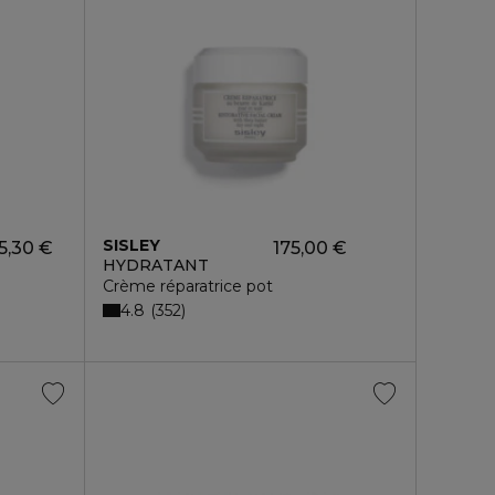
SISLEY
5,30 €
175,00 €
HYDRATANT
Crème réparatrice pot
4.8
352