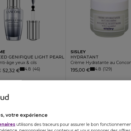
ME
SISLEY
ED GÉNIFIQUE LIGHT PEARL
HYDRATANT
ti-âge yeux & cils
Crème Hydratante au Conco
4.8
4.8
46
129
195,00 €
€
52,32 €
s, votre expérience
enaires
utilisons des traceurs pour assurer le bon fonctionnemen
périence, personnaliser les contenus et vous proposer des offre