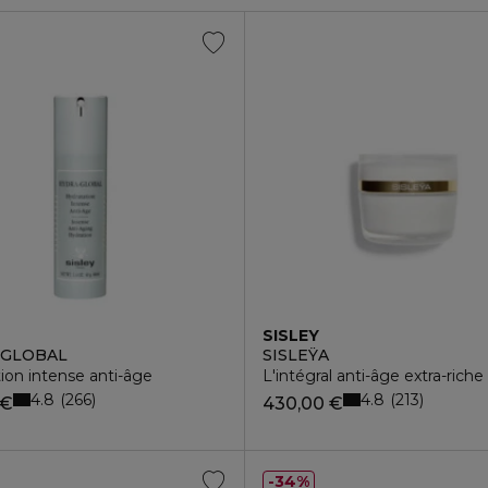
SISLEY
-GLOBAL
SISLEŸA
ion intense anti-âge
L'intégral anti-âge extra-riche
4.8
4.8
266
213
 €
430,00 €
34%