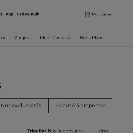
ts
App
Cadeaux 🎁
Mon panier
me
Marques
Idées Cadeaux
Bons Plans
%
Nos exclusivités
Beauté à emporter
Beau
Trier Par
Nos Suggestions
Filtres