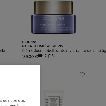
CLARINS
NUTRI-LUMIÈRE REVIVE
mbre
Crème Jour embellissante revitalisante soin anti-â
4.7
113
159,00 €
t de notre site,
s adaptées à vos