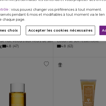
ntrôle
: vous pouvez changer vos préférences à tout moment.
servés pendant 6 mois et modifiables à tout moment via le lien 
de chaque page.
mes choix
Accepter les cookies nécessaires
A
SISLEY
186
SISLEŸA
e nuit velours aux fleurs de safran
Lotion de soin essentielle
4.8
4.8
47
63
 €