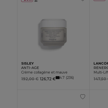
SISLEY
LANCÔ
ANTI-AGE
RÉNERG
Crème collagène et mauve
Multi-Li
4.7
236
192,00 €
126,72 €
147,50