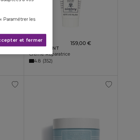
« Paramétrer les
ccepter et fermer
SISLEY
,00 €
159,00 €
HYDRATANT
Crème Réparatrice
4.8
352