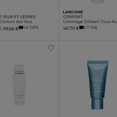
LANCÔME
 YEUX ET LEVRES
CONFORT
Contour des Yeux
Gommage Exfoliant Doux Aux 
4.6
4.7
189
46
40,70 €
€
99,66 €