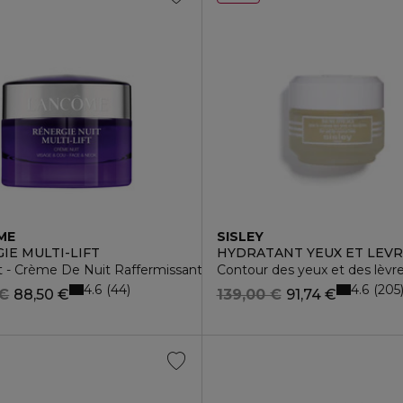
ME
SISLEY
IE MULTI-LIFT
HYDRATANT YEUX ET LEVR
ft - Crème De Nuit Raffermissante
Contour des yeux et des lèvr
4.6
4.6
44
205
 €
88,50 €
139,00 €
91,74 €