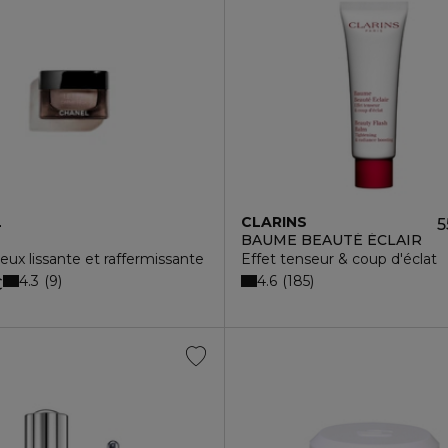
L
CLARINS
5
BAUME BEAUTÉ ÉCLAIR
ux lissante et raffermissante
Effet tenseur & coup d'éclat
4.3
4.6
9
185
€