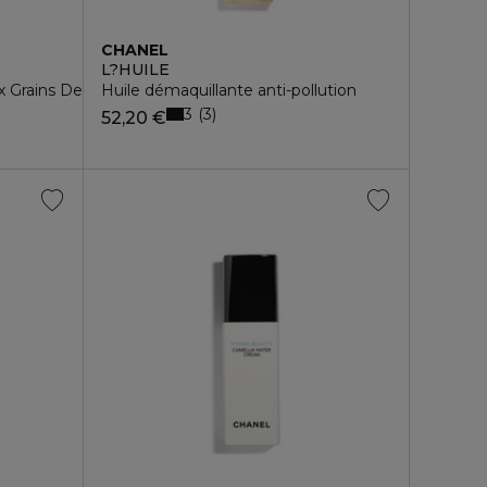
CHANEL
L?HUILE
Grains De Sucre Et À L’eau De Rose
Huile démaquillante anti-pollution
3
3
52,20 €