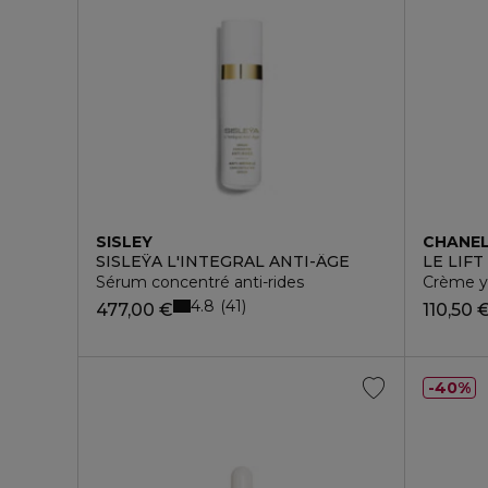
SISLEY
CHANE
SISLEŸA L'INTEGRAL ANTI-ÂGE
LE LIFT
Sérum concentré anti-rides
Crème ye
4.8
41
477,00 €
110,50 
40%