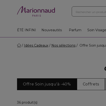
Boutiques
Instituts
App
Cadeaux 🎁
ÉTÉ INFINI
Nouveautés
Parfum
Soin Visag
Idées Cadeaux
Nos sélections
Offre Soin jusq
Offre Soin jusqu'à -40%
Coffrets
36 Produits Affichés
36 produit(s)