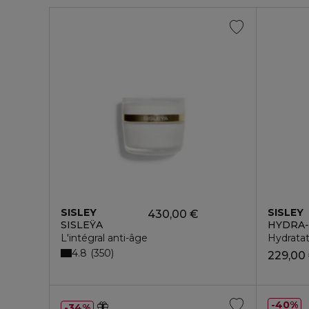
SISLEY
SISLEY
430,00 €
SISLEŸA
HYDRA
L'intégral anti-âge
Hydratat
4.8
350
229,00
40%
34%