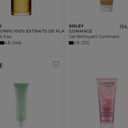
S
SISLEY
134
CORPS 100% EXTRAITS DE PLANTES
GOMMAGE
ti-Eau
Gel Nettoyant Gommant
4.8
4.9
144
121