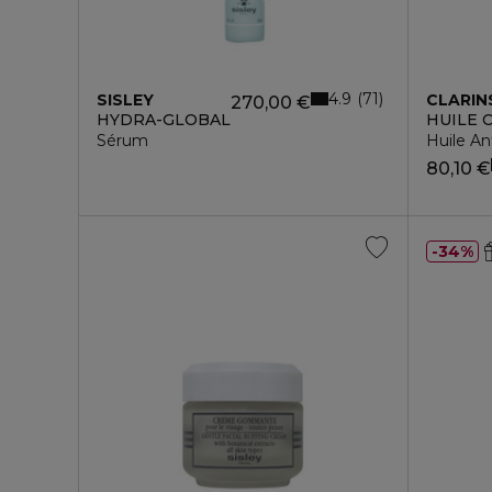
4.9
71
SISLEY
CLARIN
270,00 €
HYDRA-GLOBAL
HUILE 
Sérum
Huile An
80,10 €
34%