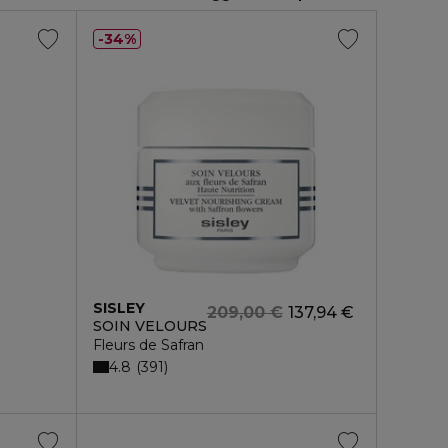
34%
SISLEY
209,00 €
137,94 €
SOIN VELOURS
Fleurs de Safran
4.8
391