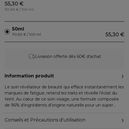
55,30 €
110,60 € / 100 ml
50ml
55,30 €
110,60 € / 100 ml
Livraison offerte dès 60€ d’achat
Information produit
Le soin révélateur de beauté qui efface instantanément les
marques de fatigue, retend les traits et réveille l’éclat du
teint. Au cœur de ce soin visage, une formule composée
de 96% d’ingrédients d’origine naturelle pour un super
cocktail éclat. De l’extrait de graine d’acérola qui contribue à
énergiser la peau pour la rendre radieuse et éclatante et
Conseils et Précautions d'utilisation
l’extrait de figuier de Barbarie qui aide à activer le