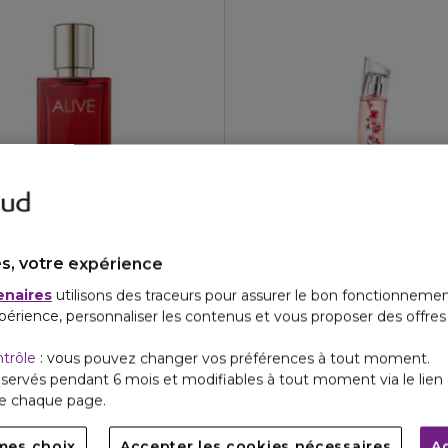
BOSS
KENZO
99,20 €
À partir de
LIVE
FLOWER BY KENZO IKEBA
s, votre expérience
Eau de parfum
enaires
utilisons des traceurs pour assurer le bon fonctionnemen
4.8
08
1100
2 formats
118,00 €
À partir de
périence, personnaliser les contenus et vous proposer des offre
ntrôle
: vous pouvez changer vos préférences à tout moment.
servés pendant 6 mois et modifiables à tout moment via le lien 
de chaque page.
mes choix
Accepter les cookies nécessaires
A