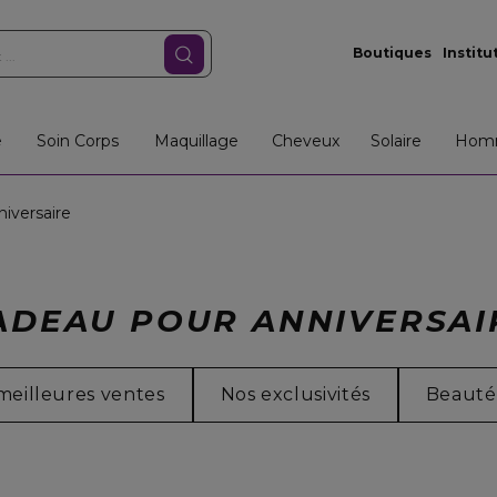
Boutiques
Institu
e
Soin Corps
Maquillage
Cheveux
Solaire
Hom
iversaire
ADEAU POUR ANNIVERSAI
meilleures ventes
Nos exclusivités
Beauté