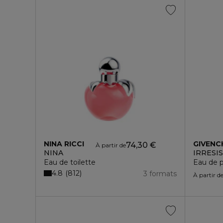
NINA RICCI
GIVENC
74,30 €
À partir de
NINA
IRRESI
Eau de toilette
Eau de p
4.8
812
3 formats
À partir d