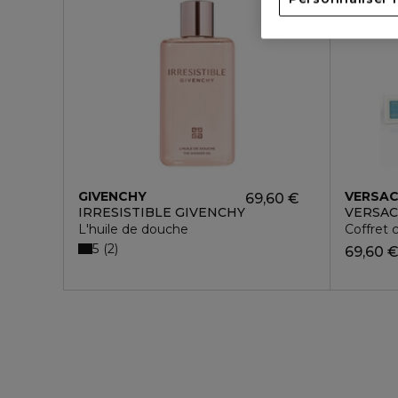
GIVENCHY
VERSA
69,60 €
IRRESISTIBLE GIVENCHY
VERSAC
L'huile de douche
Coffret 
5
2
69,60 