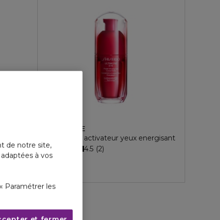
SHISEIDO
NA
ULTIMUNE
Concentré activateur yeux energisant
t de notre site,
4.5
2
89,70 €
s adaptées à vos
2 formats
« Paramétrer les
ccepter et fermer