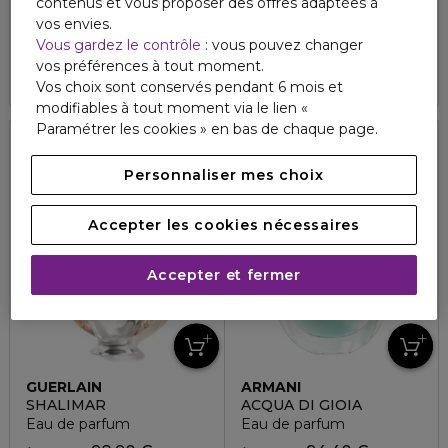
contenus et vous proposer des offres adaptées à
Eau de parfum
Parfum
vos envies.
95,60 €
120,50 €
À partir de
À partir de
Vous gardez le contrôle
: vous pouvez changer
vos préférences à tout moment.
4.9
4.8
121
70
3 formats
3 formats
Vos choix sont conservés pendant 6 mois et
modifiables à tout moment via le lien «
Paramétrer les cookies » en bas de chaque page.
Personnaliser mes choix
Accepter les cookies nécessaires
Accepter et fermer
GUERLAIN
ARMANI
SHALIMAR
ACQUA DI GIOIA
Eau de parfum
Eau de parfum