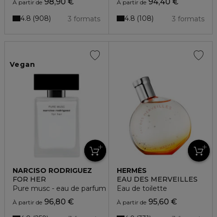
98,90 €
94,40 €
À partir de
À partir de
4.8
4.8
908
108
3 formats
3 formats
Vegan
NARCISO RODRIGUEZ
HERMÈS
FOR HER
EAU DES MERVEILLES
Pure musc - eau de parfum
Eau de toilette
96,80 €
95,60 €
À partir de
À partir de