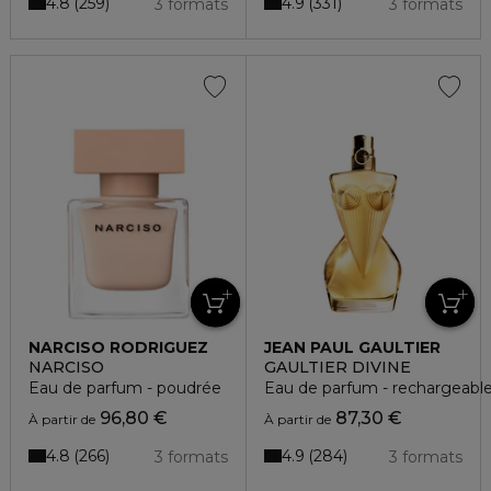
4.8
4.9
259
331
3 formats
3 formats
NARCISO RODRIGUEZ
JEAN PAUL GAULTIER
NARCISO
GAULTIER DIVINE
Eau de parfum - poudrée
Eau de parfum - rechargeabl
96,80 €
87,30 €
À partir de
À partir de
4.8
4.9
266
284
3 formats
3 formats