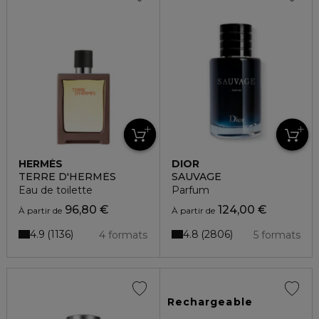
HERMÈS
DIOR
TERRE D'HERMÈS
SAUVAGE
Eau de toilette
Parfum
96,80 €
124,00 €
À partir de
À partir de
4.9
4.8
1136
2806
4 formats
5 formats
Rechargeable