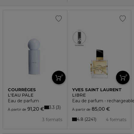
COURRÈGES
YVES SAINT LAURENT
L'EAU PÂLE
LIBRE
Eau de parfum
Eau de parfum - rechargeabl
3.3
3
91,20 €
85,00 €
À partir de
À partir de
4.8
2241
3 formats
4 formats