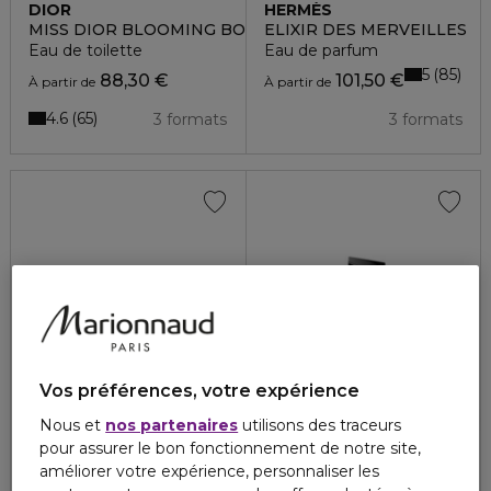
DIOR
HERMÈS
MISS DIOR BLOOMING BOUQUET
ELIXIR DES MERVEILLES
Eau de toilette
Eau de parfum
5
85
88,30 €
101,50 €
À partir de
À partir de
4.6
65
3 formats
3 formats
Vos préférences, votre expérience
Nous et
nos partenaires
utilisons des traceurs
pour assurer le bon fonctionnement de notre site,
JEAN PAUL GAULTIER
YVES SAINT LAURENT
améliorer votre expérience, personnaliser les
SCANDAL LE PARFUM
LIBRE