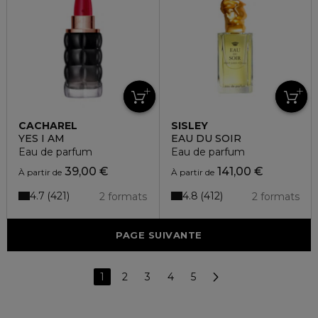
CACHAREL
SISLEY
YES I AM
EAU DU SOIR
Eau de parfum
Eau de parfum
39,00 €
141,00 €
À partir de
À partir de
4.7
4.8
421
412
2 formats
2 formats
PAGE SUIVANTE
1
2
3
4
5