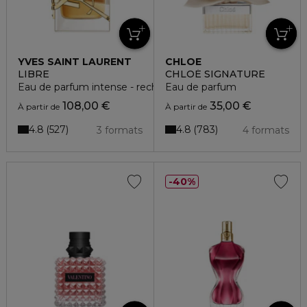
YVES SAINT LAURENT
CHLOE
LIBRE
CHLOÉ SIGNATURE
Eau de parfum intense - rechargeable
Eau de parfum
108,00 €
35,00 €
À partir de
À partir de
4.8
4.8
527
783
3 formats
4 formats
40%