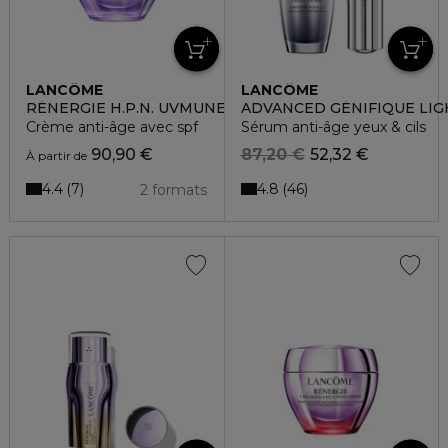
LANCÔME
LANCÔME
RÉNERGIE H.P.N. UVMUNE
ADVANCED GÉNIFIQUE LIG
Crème anti-âge avec spf
Sérum anti-âge yeux & cils
90,90 €
87,20 €
52,32 €
À partir de
4.4
4.8
7
46
2 formats