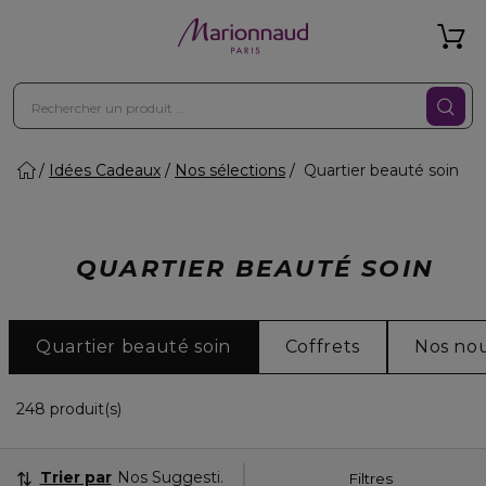
Idées Cadeaux
Nos sélections
Quartier beauté soin
QUARTIER BEAUTÉ SOIN
Quartier beauté soin
Coffrets
Nos no
36 Produits Affichés
248 produit(s)
Trier par
Nos Suggestions
Filtres