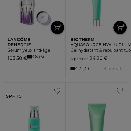
LANCÔME
BIOTHERM
RÉNERGIE
AQUASOURCE HYALU PLU
Sérum yeux anti-âge
Gel hydratant & repulpant tu
3.8
6
103,50 €
24,20 €
À partir de
4.7
21
3 formats
SPF 15