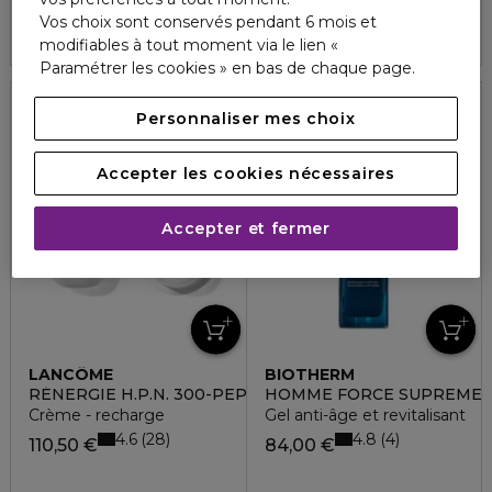
Vos choix sont conservés pendant 6 mois et
2 formats
modifiables à tout moment via le lien «
Paramétrer les cookies » en bas de chaque page.
Personnaliser mes choix
Recharge
Accepter les cookies nécessaires
Accepter et fermer
LANCÔME
BIOTHERM
RÉNERGIE H.P.N. 300-PEPTIDE
HOMME FORCE SUPREME
Crème - recharge
Gel anti-âge et revitalisant
4.6
4.8
28
4
110,50 €
84,00 €