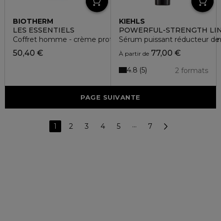
BIOTHERM
KIEHLS
LES ESSENTIELS
POWERFUL-STRENGTH LI
Coffret homme - crème protection + gel douche + nettoyan
Sérum puissant réducteur de r
50,40 €
77,00 €
À partir de
4.8
5
2 formats
PAGE SUIVANTE
1
2
3
4
5
···
7