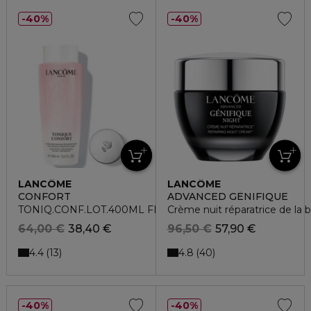
40%
40%
LANCÔME
LANCÔME
CONFORT
ADVANCED GÉNIFIQUE
TONIQ.CONF.LOT.400ML FL
Crème nuit réparatrice de la 
64,00 €
38,40 €
96,50 €
57,90 €
4.4
4.8
13
40
40%
40%