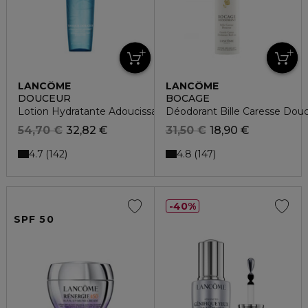
LANCÔME
LANCÔME
DOUCEUR
BOCAGE
Lotion Hydratante Adoucissante
Déodorant Bille Caresse Dou
54,70 €
32,82 €
31,50 €
18,90 €
4.7
4.8
142
147
40%
SPF 50