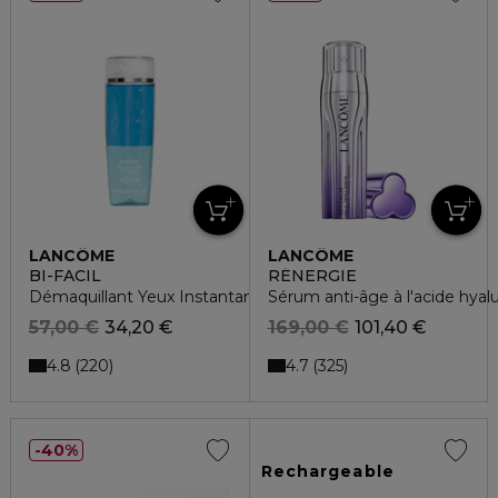
LANCÔME
LANCÔME
BI-FACIL
RÉNERGIE
Démaquillant Yeux Instantané - Effet non gras
Sérum anti-âge à l'acide hyalu
57,00 €
34,20 €
169,00 €
101,40 €
4.8
4.7
220
325
40%
Rechargeable