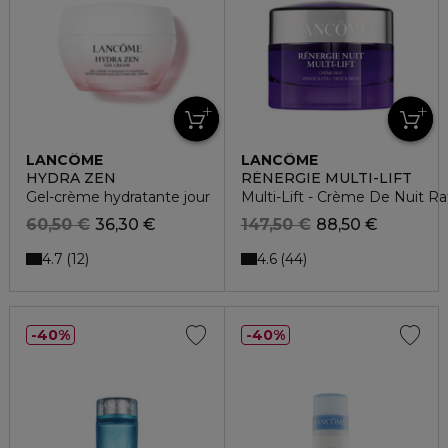
LANCÔME
LANCÔME
HYDRA ZEN
RÉNERGIE MULTI-LIFT
Gel-crème hydratante jour
Multi-Lift - Crème De Nuit R
60,50 €
36,30 €
147,50 €
88,50 €
4.7
4.6
12
44
40%
40%