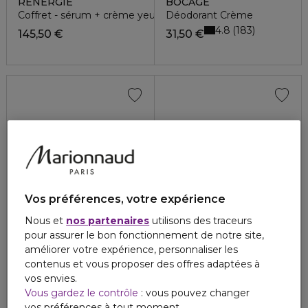
RENERGIE
BOCAGE
Coffret - sérum + crème yeux + crème rides
Déodorant Crème
4.8
183
145,50 €
31,50 €
Vos préférences, votre expérience
Nous et
nos partenaires
utilisons des traceurs
pour assurer le bon fonctionnement de notre site,
améliorer votre expérience, personnaliser les
LANCÔME
LANCÔME
contenus et vous proposer des offres adaptées à
ABSOLUE
ABSOLUE
vos envies.
Crème fondante
Crème fondante - recharge
Vous gardez le contrôle
: vous pouvez changer
214,00 €
274,00 €
À partir de
vos préférences à tout moment.