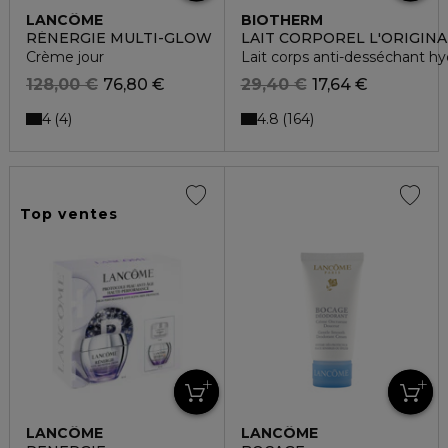
LANCÔME
BIOTHERM
RÉNERGIE MULTI-GLOW
LAIT CORPOREL L'ORIGINA
Crème jour
Lait corps anti-desséchant hy
128,00 €
76,80 €
29,40 €
17,64 €
4
4.8
4
164
Top ventes
LANCÔME
LANCÔME