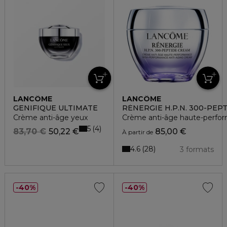
LANCÔME
LANCÔME
GENIFIQUE ULTIMATE
RÉNERGIE H.P.N. 300-PEP
Crème anti-âge yeux
Crème anti-âge haute-perfor
5
4
83,70 €
50,22 €
85,00 €
À partir de
4.6
28
3 formats
40%
40%