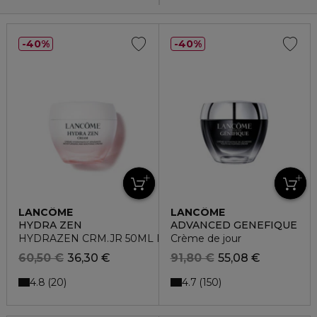
40%
40%
LANCÔME
LANCÔME
HYDRA ZEN
ADVANCED GENEFIQUE
HYDRAZEN CRM.JR 50ML POT
Crème de jour
60,50 €
36,30 €
91,80 €
55,08 €
4.8
4.7
20
150