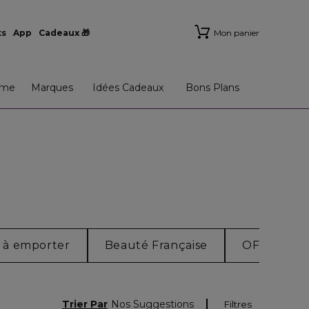
ts
App
Cadeaux 🎁
Mon panier
me
Marques
Idées Cadeaux
Bons Plans
 à emporter
Beauté Française
OFFRE PA
Trier Par
Nos Suggestions
Filtres